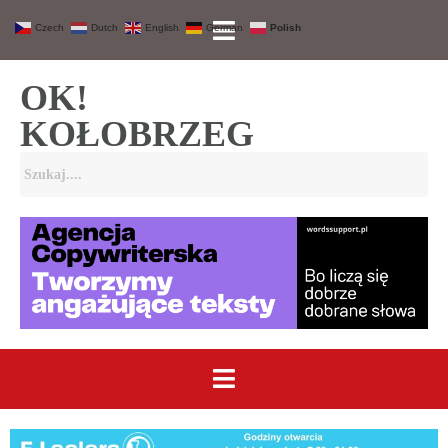
Czech
Dutch
English
German
Polish
OK!
KOŁOBRZEG