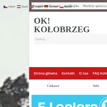
Lotnisko
Komunikacja Miejska
Markety spożywc
Czech
Dutch
English
German
Polish
OK!
KOŁOBRZEG
Strona główna
Kontakt
O nas
FAQ Koł
Ciekawe
Info