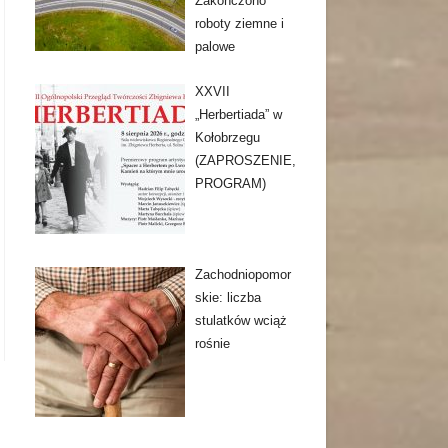
Zakończono
roboty ziemne i
palowe
XXVII
„Herbertiada” w
Kołobrzegu
(ZAPROSZENIE,
PROGRAM)
Zachodniopomor
skie: liczba
stulatków wciąż
rośnie