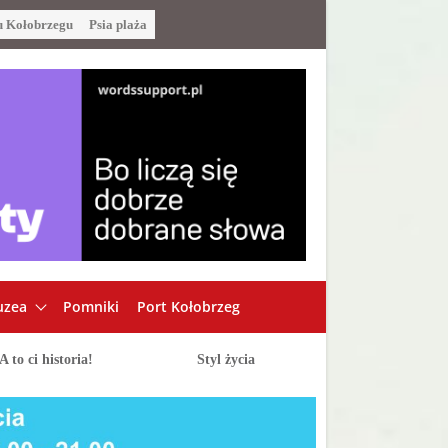
u Kołobrzegu
Psia plaża
zea
Pomniki
Port Kołobrzeg
A to ci historia!
Styl życia