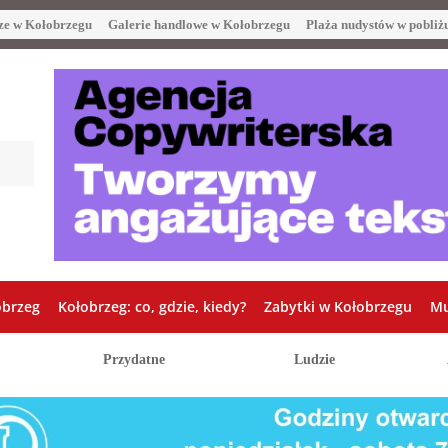
ze w Kołobrzegu
Galerie handlowe w Kołobrzegu
Plaża nudystów w pobliż
obrzeg
Kołobrzeg: co, gdzie, kiedy?
Zabytki w Kołobrzegu
Mu
Przydatne
Ludzie