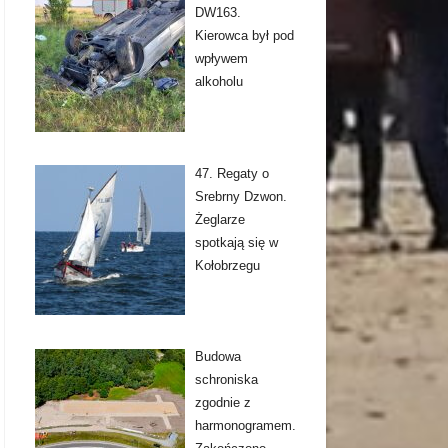
DW163.
Kierowca był pod
wpływem
alkoholu
47. Regaty o
Srebrny Dzwon.
Żeglarze
spotkają się w
Kołobrzegu
Budowa
schroniska
zgodnie z
harmonogramem.