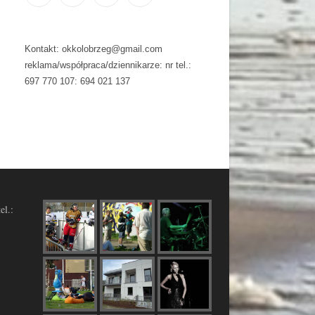
Kontakt: okkolobrzeg@gmail.com
reklama/współpraca/dziennikarze: nr tel.:
697 770 107: 694 021 137
el.: