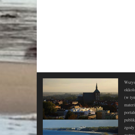
Wszyst
okkolo
(w tym
materi
portal
publi
zgody 
zastrz