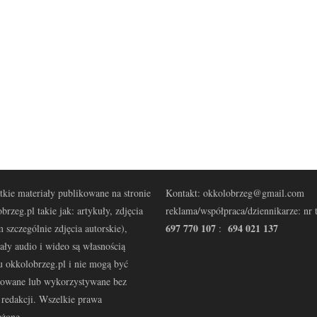
kie materiały publikowane na stronie
Kontakt: okkolobrzeg@gmail.com
brzeg.pl takie jak: artykuły, zdjęcia
reklama/współpraca/dziennikarze: nr t
697 770 107
694 021 137
 szczególnie zdjęcia autorskie),
:
ały audio i wideo są własnością
u okkolobrzeg.pl i nie mogą być
kowane lub wykorzystywane bez
redakcji. Wszelkie prawa
eżone.