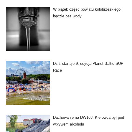
W piątek część powiatu kołobrzeskiego
będzie bez wody
Dziś startuje 9. edycja Planet Baltic SUP
Race
Dachowanie na DW163. Kierowca był pod
wpływem alkoholu