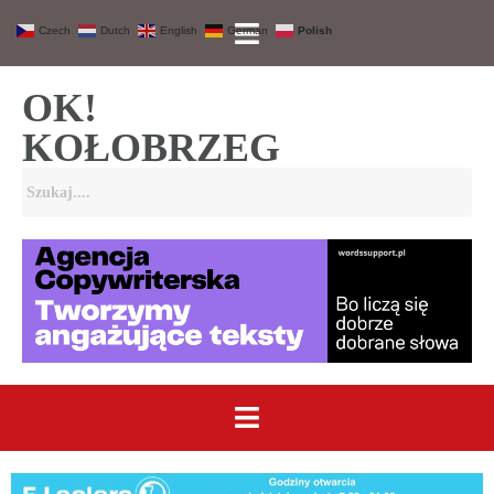
Czech
Dutch
English
German
Polish
OK!
KOŁOBRZEG