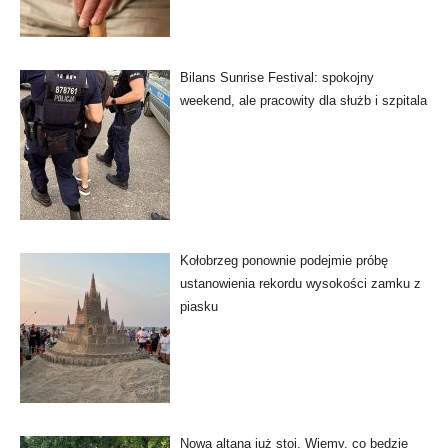
Bilans Sunrise Festival: spokojny
weekend, ale pracowity dla służb i szpitala
Kołobrzeg ponownie podejmie próbę
ustanowienia rekordu wysokości zamku z
piasku
Nowa altana już stoi. Wiemy, co będzie