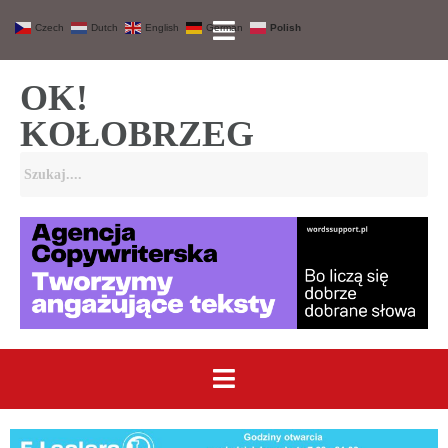
Czech
Dutch
English
German
Polish
OK!
KOŁOBRZEG