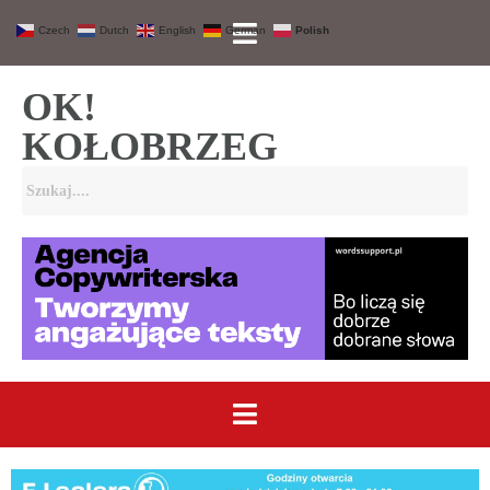
Czech
Dutch
English
German
Polish
OK!
KOŁOBRZEG