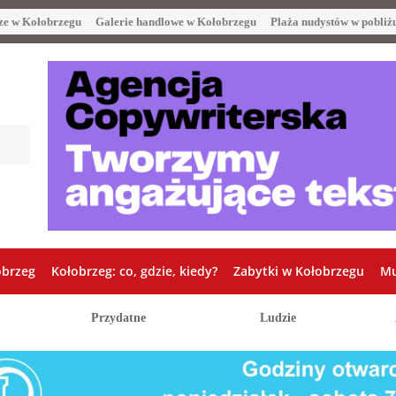
ze w Kołobrzegu
Galerie handlowe w Kołobrzegu
Plaża nudystów w pobliż
obrzeg
Kołobrzeg: co, gdzie, kiedy?
Zabytki w Kołobrzegu
Mu
Przydatne
Ludzie