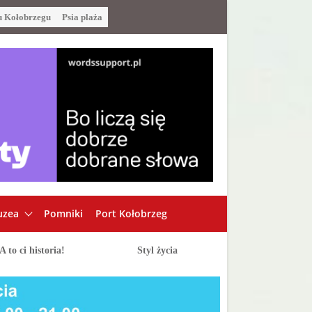
u Kołobrzegu
Psia plaża
zea
Pomniki
Port Kołobrzeg
A to ci historia!
Styl życia