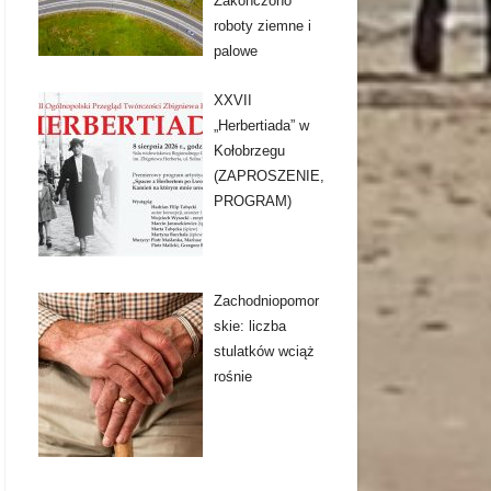
Zakończono
roboty ziemne i
palowe
XXVII
„Herbertiada” w
Kołobrzegu
(ZAPROSZENIE,
PROGRAM)
Zachodniopomor
skie: liczba
stulatków wciąż
rośnie