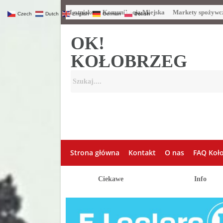
Lotnisko
Komunikacja Miejska
Markety spożywc
Czech
Dutch
English
German
Polish
OK!
KOŁOBRZEG
Strona główna
Kontakt
O nas
FAQ Koł
Ciekawe
Info