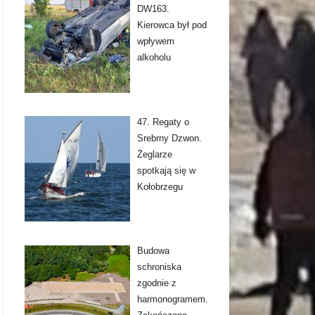
DW163.
Kierowca był pod
wpływem
alkoholu
47. Regaty o
Srebrny Dzwon.
Żeglarze
spotkają się w
Kołobrzegu
Budowa
schroniska
zgodnie z
harmonogramem.