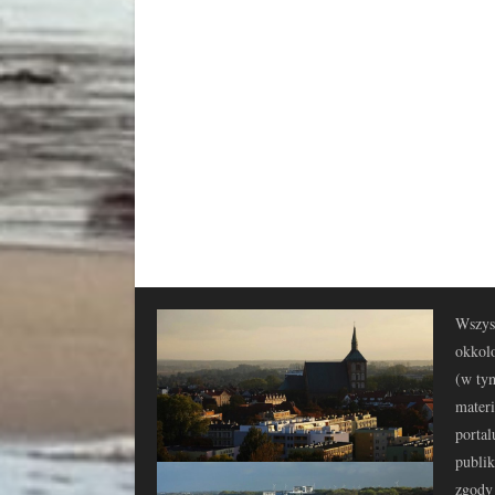
Wszyst
okkolo
(w tym
materi
portal
publi
zgody 