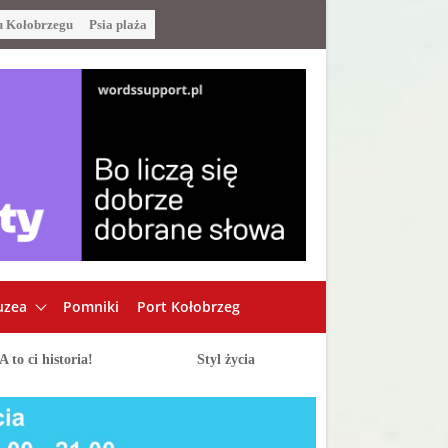
u Kołobrzegu
Psia plaża
zea
Pomniki
Port Kołobrzeg
A to ci historia!
Styl życia