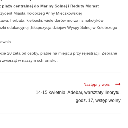
plaży centralnej do Mariny Solnej i Reduty Morast
rezydent Miasta Kołobrzeg Anny Mieczkowskiej
kawa, herbata, kiełbaski, wiele darów morza i smakołyków
eżki edukacyjnej „Ekspozycja dziejów Wyspy Solnej w Kołobrzegu
wawola
ie 20 zeta od osoby, płatne na miejscu przy rejestracji. Zebrane
 zwierząt w naszym schronisku.
Następny wpis
14-15 kwietnia, Adebar, warsztaty linorytu,
godz. 17, wstęp wolny