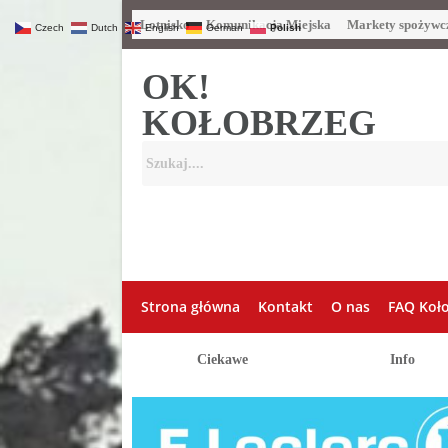
Lotnisko
Komunikacja Miejska
Markety spożywc
Czech
Dutch
English
German
Polish
OK!
KOŁOBRZEG
Strona główna
Kontakt
O nas
FAQ Koł
Ciekawe
Info