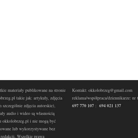
kie materiały publikowane na stronie
Kontakt: okkolobrzeg@gmail.com
brzeg.pl takie jak: artykuły, zdjęcia
reklama/współpraca/dziennikarze: nr t
697 770 107
694 021 137
 szczególnie zdjęcia autorskie),
:
ały audio i wideo są własnością
u okkolobrzeg.pl i nie mogą być
kowane lub wykorzystywane bez
redakcji. Wszelkie prawa