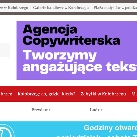
ze w Kołobrzegu
Galerie handlowe w Kołobrzegu
Plaża nudystów w pobliż
obrzeg
Kołobrzeg: co, gdzie, kiedy?
Zabytki w Kołobrzegu
Mu
Przydatne
Ludzie