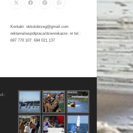
Kontakt: okkolobrzeg@gmail.com
reklama/współpraca/dziennikarze: nr tel.:
697 770 107: 694 021 137
el.: