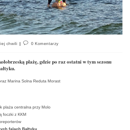
iej chwili
0 Komentarzy
łobrzeską plażę, gdzie po raz ostatni w tym sezonu
ałtyku.
 oraz Marina Solna Reduta Morast
ik plaża centralna przy Molo
ą foczki z KKM
toreporterów
ych falach Bałtyku