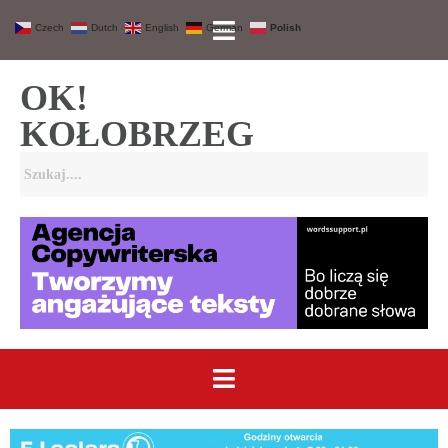
Czech
Dutch
English
German
Polish
OK!
KOŁOBRZEG