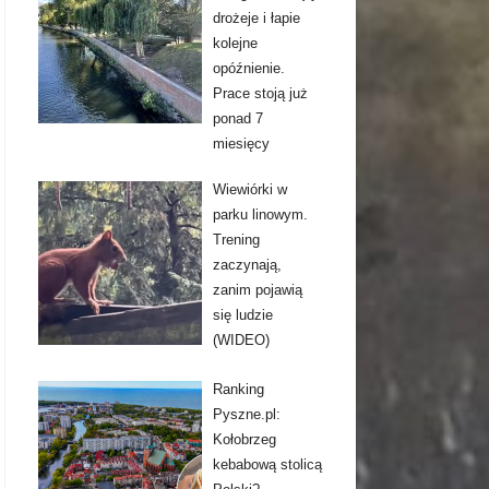
drożeje i łapie
kolejne
opóźnienie.
Prace stoją już
ponad 7
miesięcy
Wiewiórki w
parku linowym.
Trening
zaczynają,
zanim pojawią
się ludzie
(WIDEO)
Ranking
Pyszne.pl:
Kołobrzeg
kebabową stolicą