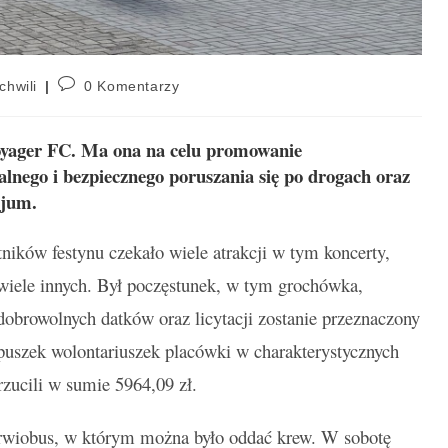
chwili
0 Komentarzy
oyager FC. Ma ona na celu promowanie
lnego i bezpiecznego poruszania się po drogach oraz
cjum.
ników festynu czekało wiele atrakcji w tym koncerty,
 wiele innych. Był poczęstunek, w tym grochówka,
z dobrowolnych datków oraz licytacji zostanie przeznaczony
puszek wolontariuszek placówki w charakterystycznych
rzucili w sumie 5964,09 zł.
rwiobus, w którym można było oddać krew. W sobotę