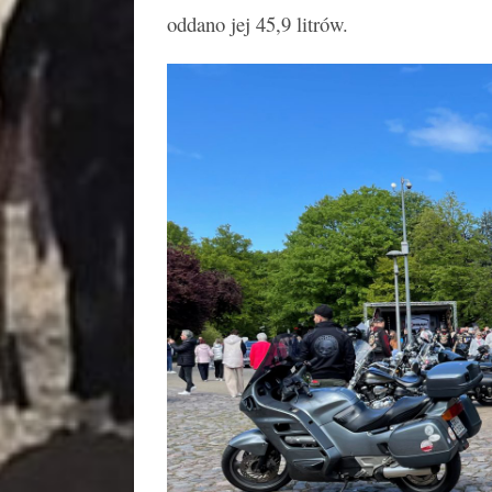
oddano jej 45,9 litrów.