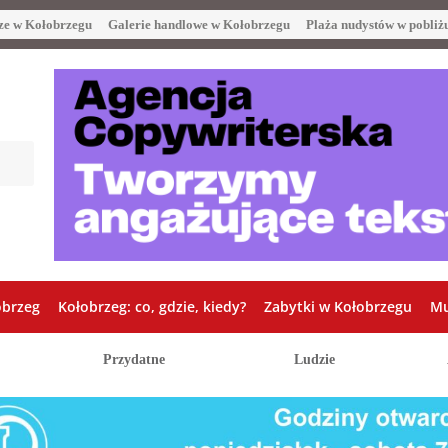
ze w Kołobrzegu
Galerie handlowe w Kołobrzegu
Plaża nudystów w pobliż
obrzeg
Kołobrzeg: co, gdzie, kiedy?
Zabytki w Kołobrzegu
Mu
Przydatne
Ludzie