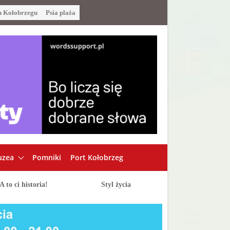
u Kołobrzegu
Psia plaża
zea
Pomniki
Port Kołobrzeg
A to ci historia!
Styl życia