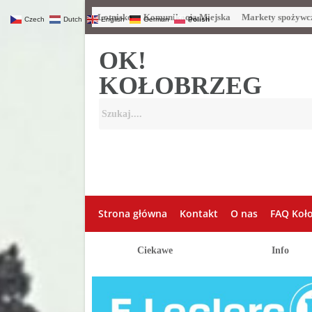
Lotnisko
Komunikacja Miejska
Markety spożywc
Czech
Dutch
English
German
Polish
OK!
KOŁOBRZEG
Strona główna
Kontakt
O nas
FAQ Koł
Ciekawe
Info