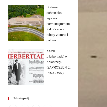
Budowa
schroniska
zgodnie z
harmonogramem.
Zakończono
roboty ziemne i
palowe
XXVII
„Herbertiada” w
Kołobrzegu
(ZAPROSZENIE,
PROGRAM)
Udostępnij