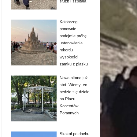
służb i szpitala
Kołobrzeg
ponownie
podejmie próbę
ustanowienia
rekordu
wysokości
zamku z piasku
Nowa altana już
stoi. Wiemy, co
będzie się działo
na Placu
Koncertów
Porannych
Skakał po dachu