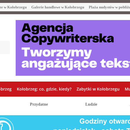
ze w Kołobrzegu
Galerie handlowe w Kołobrzegu
Plaża nudystów w pobliż
obrzeg
Kołobrzeg: co, gdzie, kiedy?
Zabytki w Kołobrzegu
Mu
Przydatne
Ludzie