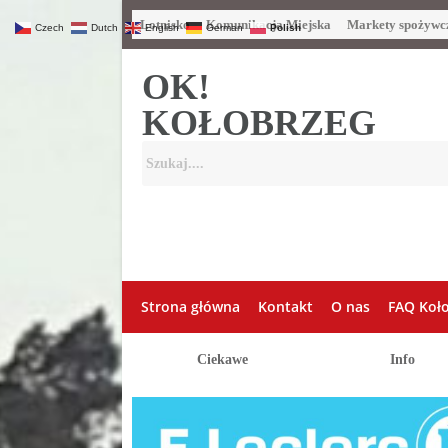
Lotnisko
Komunikacja Miejska
Markety spożywc
Czech
Dutch
English
German
Polish
OK!
KOŁOBRZEG
Strona główna
Kontakt
O nas
FAQ Koł
Ciekawe
Info