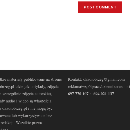
kie materiały publikowane na stronie
Kontakt: okkolobrzeg@gmail.com
brzeg.pl takie jak: artykuły, zdjęcia
reklama/współpraca/dziennikarze: nr t
697 770 107
694 021 137
 szczególnie zdjęcia autorskie),
:
ały audio i wideo są własnością
u okkolobrzeg.pl i nie mogą być
kowane lub wykorzystywane bez
redakcji. Wszelkie prawa
eżone.