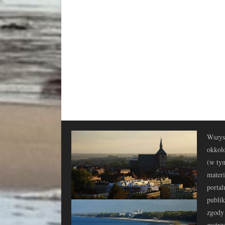
Wszyst
okkolo
(w tym
materi
portal
publi
zgody 
zastrz