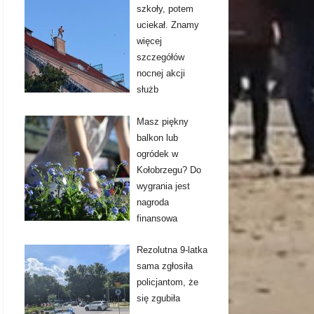
szkoły, potem
uciekał. Znamy
więcej
szczegółów
nocnej akcji
służb
Masz piękny
balkon lub
ogródek w
Kołobrzegu? Do
wygrania jest
nagroda
finansowa
Rezolutna 9-latka
sama zgłosiła
policjantom, że
się zgubiła