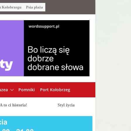
u Kołobrzegu
Psia plaża
zea
Pomniki
Port Kołobrzeg
A to ci historia!
Styl życia