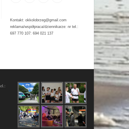
Kontakt: okkolobrzeg@gmail.com
reklama/współpraca/dziennikarze: nr tel.:
697 770 107: 694 021 137
el.: