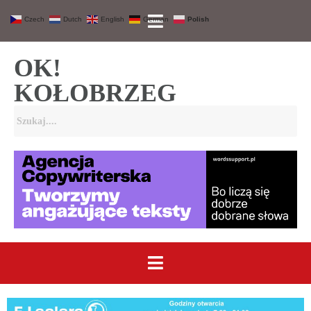
Czech
Dutch
English
German
Polish
OK!
KOŁOBRZEG