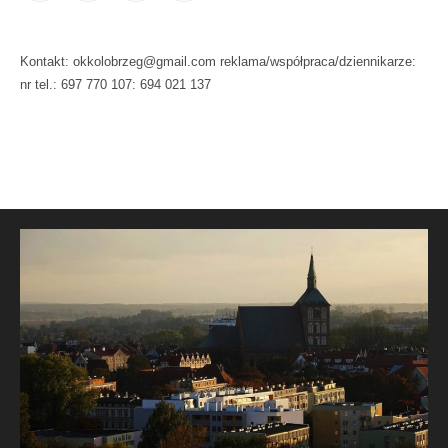
Kontakt: okkolobrzeg@gmail.com reklama/współpraca/dziennikarze:
nr tel.: 697 770 107: 694 021 137