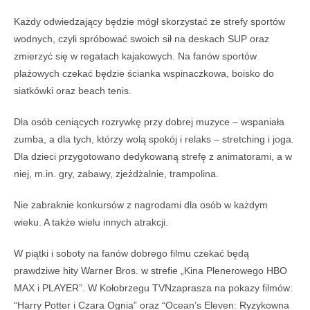
Każdy odwiedzający będzie mógł skorzystać ze strefy sportów
wodnych, czyli spróbować swoich sił na deskach SUP oraz
zmierzyć się w regatach kajakowych. Na fanów sportów
plażowych czekać będzie ścianka wspinaczkowa, boisko do
siatkówki oraz beach tenis.
Dla osób ceniących rozrywkę przy dobrej muzyce – wspaniała
zumba, a dla tych, którzy wolą spokój i relaks – stretching i joga.
Dla dzieci przygotowano dedykowaną strefę z animatorami, a w
niej, m.in. gry, zabawy, zjeżdżalnie, trampolina.
Nie zabraknie konkursów z nagrodami dla osób w każdym
wieku. A także wielu innych atrakcji.
W piątki i soboty na fanów dobrego filmu czekać będą
prawdziwe hity Warner Bros. w strefie „Kina Plenerowego HBO
MAX i PLAYER”. W Kołobrzegu TVNzaprasza na pokazy filmów:
“Harry Potter i Czara Ognia” oraz “Ocean’s Eleven: Ryzykowna