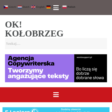
Czech
Dutch
English
German
Polish
OK!
KOŁOBRZEG