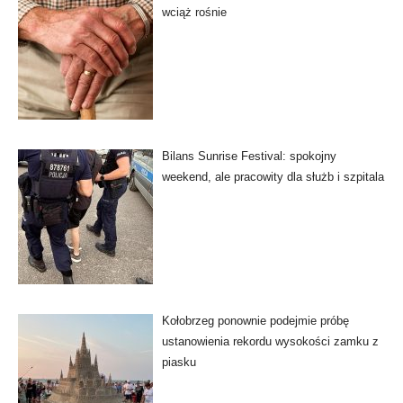
wciąż rośnie
Bilans Sunrise Festival: spokojny
weekend, ale pracowity dla służb i szpitala
Kołobrzeg ponownie podejmie próbę
ustanowienia rekordu wysokości zamku z
piasku