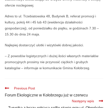
ofercie noclegowej.
Adres to ul. Trzebiatowska 48, Budynek B, referat promocji i
kultury, pokój 44 i 45 lub 43 (ewidencja działalności
gospodarczej), od poniedziałku do piątku, w godzinach 7.30 –
15.30 do dnia 24 maja.
Najlepiej dostarczyć ulotki i wizytówki dobrej jakości.
– Z powodów logistycznych i dużej ilości własnych materiałów
promocyjnych prosimy nie przynosić ciężkich i grubych
katalogów – informuje w komunikacie Gmina Kołobrzeg.
Previous Post
Forum Ekologiczne w Kołobrzegu już w czerwcu
Następny wpis
Turystka z brązu robiąca selfie stanie przy ul. Obrońców