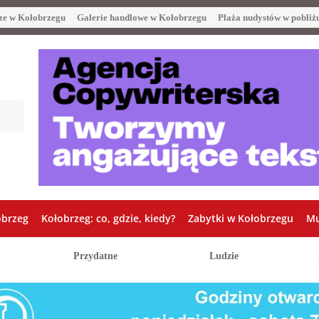
ze w Kołobrzegu
Galerie handlowe w Kołobrzegu
Plaża nudystów w pobliż
obrzeg
Kołobrzeg: co, gdzie, kiedy?
Zabytki w Kołobrzegu
Mu
Przydatne
Ludzie