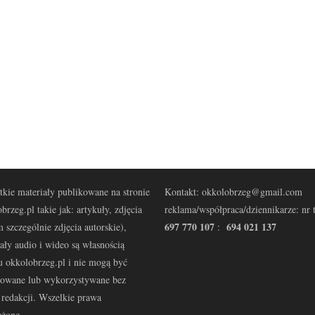
kie materiały publikowane na stronie
Kontakt: okkolobrzeg@gmail.com
brzeg.pl takie jak: artykuły, zdjęcia
reklama/współpraca/dziennikarze: nr t
697 770 107
694 021 137
 szczególnie zdjęcia autorskie),
:
ały audio i wideo są własnością
u okkolobrzeg.pl i nie mogą być
kowane lub wykorzystywane bez
redakcji. Wszelkie prawa
eżone.