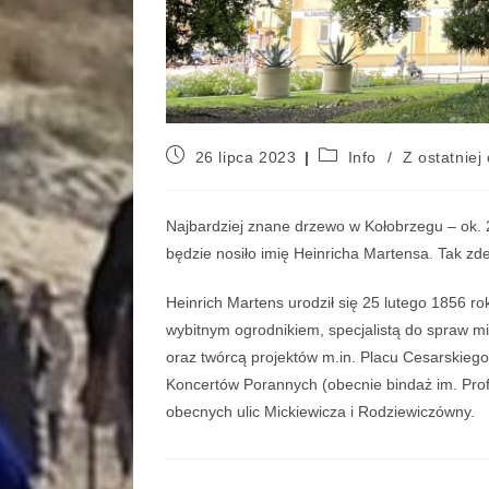
26 lipca 2023
Info
/
Z ostatniej 
Najbardziej znane drzewo w Kołobrzegu – ok. 
będzie nosiło imię Heinricha Martensa. Tak zd
Heinrich Martens urodził się 25 lutego 1856 ro
wybitnym ogrodnikiem, specjalistą do spraw mi
oraz twórcą projektów m.in. Placu Cesarskieg
Koncertów Porannych (obecnie bindaż im. Prof
obecnych ulic Mickiewicza i Rodziewiczówny.