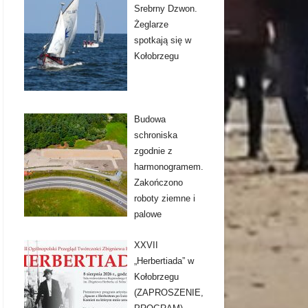
Srebrny Dzwon.
Żeglarze
spotkają się w
Kołobrzegu
Budowa
schroniska
zgodnie z
harmonogramem.
Zakończono
roboty ziemne i
palowe
XXVII
„Herbertiada” w
Kołobrzegu
(ZAPROSZENIE,