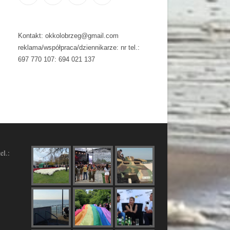
Kontakt: okkolobrzeg@gmail.com
reklama/współpraca/dziennikarze: nr tel.:
697 770 107: 694 021 137
el.: