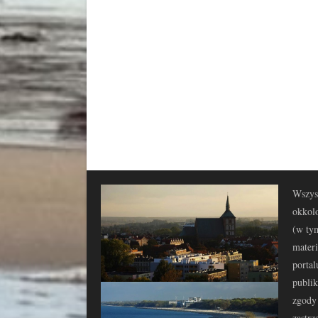
Wszyst
okkolo
(w tym
materi
portal
publi
zgody 
zastrz