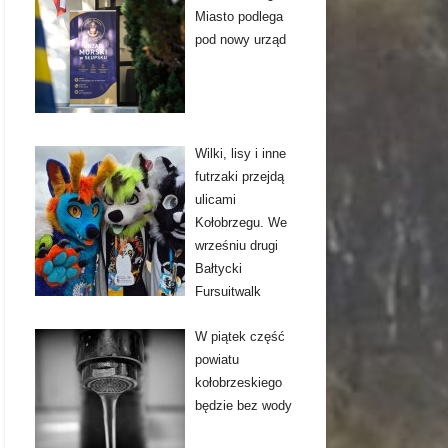
Miasto podlega
pod nowy urząd
Wilki, lisy i inne
futrzaki przejdą
ulicami
Kołobrzegu. We
wrześniu drugi
Bałtycki
Fursuitwalk
W piątek część
powiatu
kołobrzeskiego
będzie bez wody