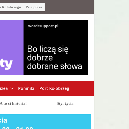
u Kołobrzegu
Psia plaża
zea
Pomniki
Port Kołobrzeg
A to ci historia!
Styl życia