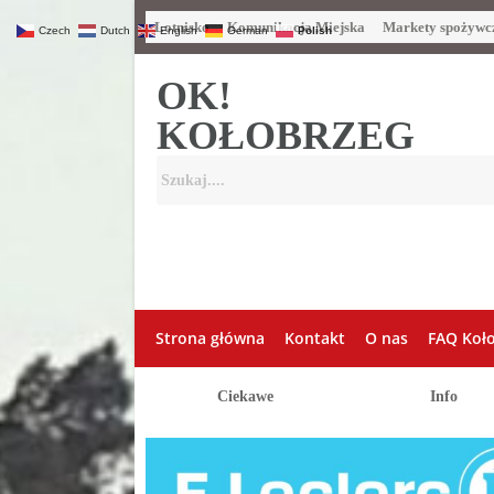
Lotnisko
Komunikacja Miejska
Markety spożywc
Czech
Dutch
English
German
Polish
OK!
KOŁOBRZEG
Strona główna
Kontakt
O nas
FAQ Koł
Ciekawe
Info