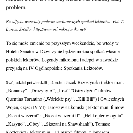
problem.
Na zdjęciu warsztaty podczas zeszłorocznych spotkań lektorów. Fot. T.
Bartos. Źródło: http://www.osl.mikrofonika.net/
To się może zmienić po przyszłym weekendzie, bo wtedy w
Hotelu Senator w Dźwirzynie będzie można spotkać właśnie
polskich lektorów.
Legendy mikrofonu i adepci w zawodzie
przyjadą na IV Ogólnopolskie Spotkania Lektorów.
Jacek Brzostyński (lektor m.in.
Swój udział potwierdzili już m.in.:
„Bonanzy”. „Drużyny A”, „Lost”,”Ostry dyżur”
filmów
Quentina Tarantino („Wściekłe psy”, „Kill Bill”) i Gwiezdnych
Wojen, części IV-VI),
Jarosław Łukomski ( lektor m.in. filmów
„Faceci w czerni” i „Faceci w czerni II”, „Helikopter w ogniu”,
„Kasyno”, „Obcy”, „Skazani na Shawshank”), Tomasz
Kozłowicz ( lektor m.in. „
12 małp”, filmów z Jamesem