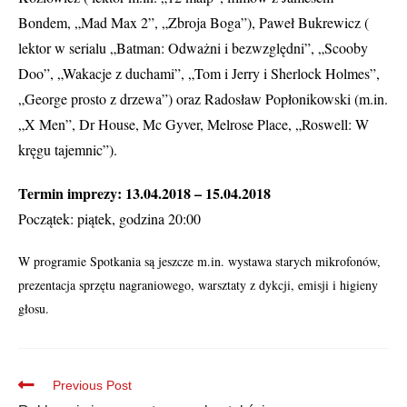
Bondem, „Mad Max 2”, „Zbroja Boga”),
Paweł Bukrewicz (
lektor w
serialu „Batman: Odważni i bezwzględni”, „Scooby
Doo”, „Wakacje z duchami”, „
Tom i Jerry i Sherlock Holmes”,
„George prosto z drzewa”) oraz
Radosław Popłonikowski (m.in.
„X Men”, Dr House, Mc Gyver, Melrose Place, „Roswell: W
kręgu tajemnic”).
Termin imprezy: 13.04.2018 – 15.04.2018
Początek: piątek, godzina 20:00
W programie Spotkania są jeszcze m.in. wystawa starych mikrofonów,
prezentacja sprzętu nagraniowego, warsztaty z dykcji, emisji i higieny
głosu.
Previous Post