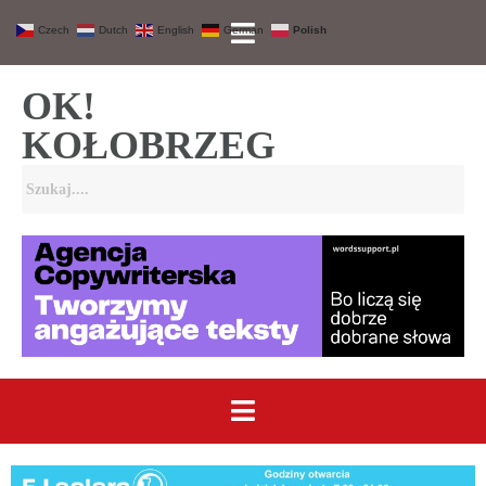
Czech
Dutch
English
German
Polish
OK!
KOŁOBRZEG