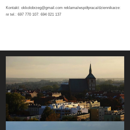
Kontakt: okkolobrzeg@gmail.com reklama/współpraca/dziennikarze:
nr tel.: 697 770 107: 694 021 137