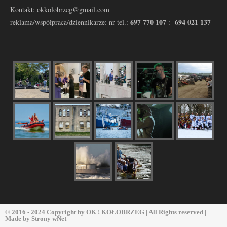
Kontakt: okkolobrzeg@gmail.com
697 770 107
694 021 137
reklama/współpraca/dziennikarze: nr tel.:
:
© 2016 - 2024 Copyright by
OK ! KOŁOBRZEG
| All Rights reserved |
Made by
Strony wNet