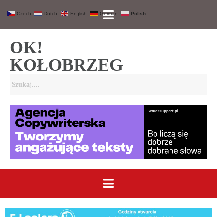
Czech
Dutch
English
German
Polish
OK!
KOŁOBRZEG