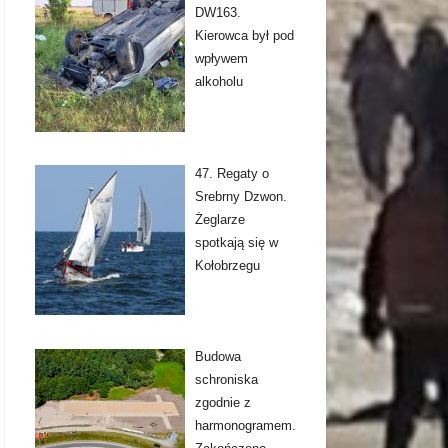
DW163.
Kierowca był pod
wpływem
alkoholu
47. Regaty o
Srebrny Dzwon.
Żeglarze
spotkają się w
Kołobrzegu
Budowa
schroniska
zgodnie z
harmonogramem.