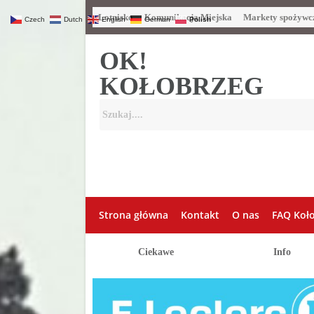
Lotnisko
Komunikacja Miejska
Markety spożywc
Czech
Dutch
English
German
Polish
OK!
KOŁOBRZEG
Strona główna
Kontakt
O nas
FAQ Koł
Ciekawe
Info