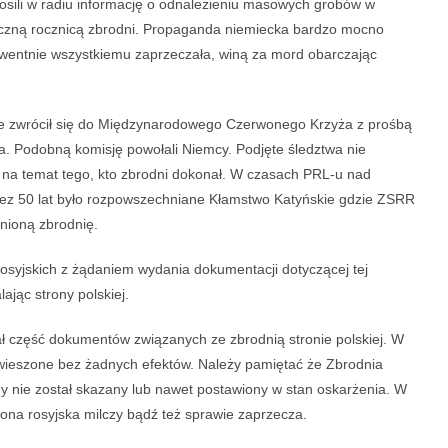
łosili w radiu informację o odnalezieniu masowych grobów w
liczną rocznicą zbrodni. Propaganda niemiecka bardzo mocno
kwentnie wszystkiemu zaprzeczała, winą za mord obarczając
wie zwrócił się do Międzynarodowego Czerwonego Krzyża z prośbą
ła. Podobną komisję powołali Niemcy. Podjęte śledztwa nie
 na temat tego, kto zbrodni dokonał. W czasach PRL-u nad
Przez 50 lat było rozpowszechniane Kłamstwo Katyńskie gdzie ZSRR
nioną zbrodnię.
 rosyjskich z żądaniem wydania dokumentacji dotyczącej tej
lając strony polskiej.
ał część dokumentów związanych ze zbrodnią stronie polskiej. W
zawieszone bez żadnych efektów. Należy pamiętać że Zbrodnia
gdy nie został skazany lub nawet postawiony w stan oskarżenia. W
ona rosyjska milczy bądź też sprawie zaprzecza.