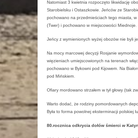
Natomiast 3 kwietnia rozpoczęto likwidację o
Starobielsku i Ostaszkowie. Jeńców ze Star
pochowano na przedmieściach tego miasta, w 
(Twer) i pochowano w miejscowości Miednoje.
Jeńcy z wymienionych wyżej obozów nie byli j
Na mocy marcowej decyzji Rosjanie wymordow
więzieniach umiejscowionych na terenach włąc
pochowano w Bykowni pod Kijowem. Na Białorus
pod Mińskiem.
Ofiary mordowano strzałem w tył głowy (tak zw
Warto dodać, że rodziny pomordowanych depo
Była to forma powolnej eksterminacji polskiej l
80.rocznica odkrycia dołów śmierci w Katy