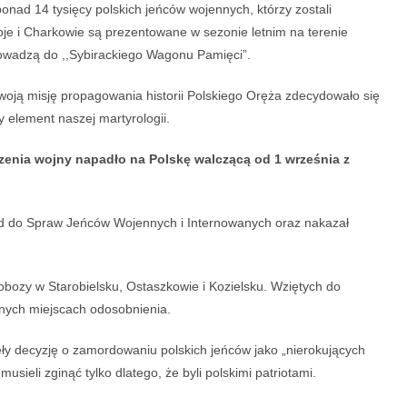
ponad 14 tysięcy polskich jeńców wojennych, którzy zostali
e i Charkowie są prezentowane w sezonie letnim na terenie
owadzą do ,,Sybirackiego Wagonu Pamięci”.
oją misję propagowania historii Polskiego Oręża zdecydowało się
 element naszej martyrologii.
enia wojny napadło na Polskę walczącą od 1 września z
ząd do Spraw Jeńców Wojennych i Internowanych oraz nakazał
bozy w Starobielsku, Ostaszkowie i Kozielsku. Wziętych do
nnych miejscach odosobnienia.
y decyzję o zamordowaniu polskich jeńców jako „nierokujących
sieli zginąć tylko dlatego, że byli polskimi patriotami.