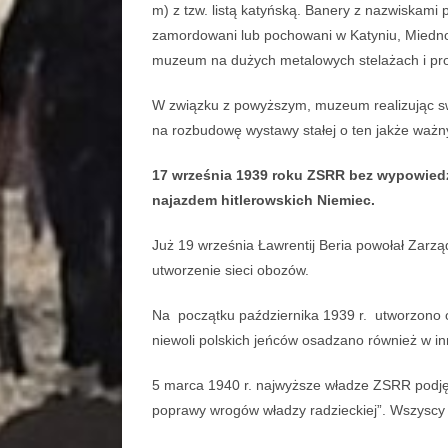
m) z tzw. listą katyńską. Banery z nazwiskami 
zamordowani lub pochowani w Katyniu, Miednoj
muzeum na dużych metalowych stelażach i pr
W związku z powyższym, muzeum realizując sw
na rozbudowę wystawy stałej o ten jakże ważny
17 września 1939 roku ZSRR bez wypowiedz
najazdem hitlerowskich Niemiec.
Już 19 września Ławrentij Beria powołał Zar
utworzenie sieci obozów.
Na początku października 1939 r. utworzono o
niewoli polskich jeńców osadzano również w i
5 marca 1940 r. najwyższe władze ZSRR podjęł
poprawy wrogów władzy radzieckiej”. Wszyscy mu