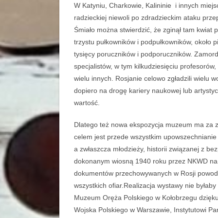
W Katyniu, Charkowie, Kalininie i innych miejs
radzieckiej niewoli po zdradzieckim ataku p
Śmiało można stwierdzić, że zginął tam kwiat p
trzystu pułkowników i podpułkowników, około pi
tysięcy poruczników i podporuczników. Zamor
specjalistów, w tym kilkudziesięciu profesorów, 
wielu innych. Rosjanie celowo zgładzili wiel
dopiero na drogę kariery naukowej lub artystycz
wartość.
Dlatego też nowa ekspozycja muzeum ma za za
celem jest przede wszystkim upowszechnianie
a zwłaszcza młodzieży, historii związanej z 
dokonanym wiosną 1940 roku przez NKWD na 
dokumentów przechowywanych w Rosji powoduje,
wszystkich ofiar.Realizacja wystawy nie byłaby
Muzeum Oręża Polskiego w Kołobrzegu dzięk
Wojska Polskiego w Warszawie, Instytutowi Pa