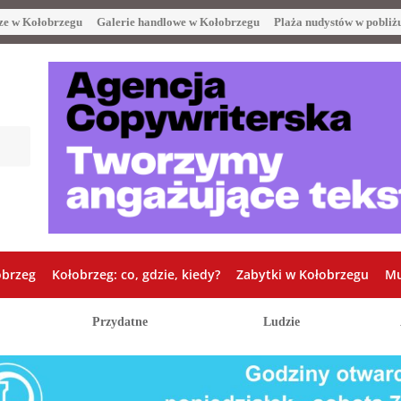
ze w Kołobrzegu
Galerie handlowe w Kołobrzegu
Plaża nudystów w pobliż
obrzeg
Kołobrzeg: co, gdzie, kiedy?
Zabytki w Kołobrzegu
Mu
Przydatne
Ludzie