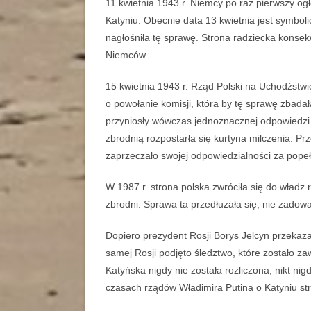
11 kwietnia 1943 r. Niemcy po raz pierwszy og
Katyniu. Obecnie data 13 kwietnia jest symbo
nagłośniła tę sprawę. Strona radziecka konse
Niemców.
15 kwietnia 1943 r. Rząd Polski na Uchodźst
o powołanie komisji, która by tę sprawę zbada
przyniosły wówczas jednoznacznej odpowiedzi
zbrodnią rozpostarła się kurtyna milczenia. 
zaprzeczało swojej odpowiedzialności za popeł
W 1987 r. strona polska zwróciła się do władz
zbrodni. Sprawa ta przedłużała się, nie zadowa
Dopiero prezydent Rosji Borys Jelcyn przekaz
samej Rosji podjęto śledztwo, które zostało 
Katyńska nigdy nie została rozliczona, nikt ni
czasach rządów Władimira Putina o Katyniu str