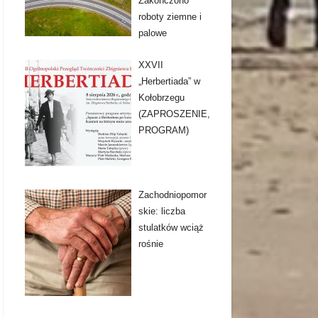
Zakończono
roboty ziemne i
palowe
XXVII
„Herbertiada” w
Kołobrzegu
(ZAPROSZENIE,
PROGRAM)
Zachodniopomor
skie: liczba
stulatków wciąż
rośnie