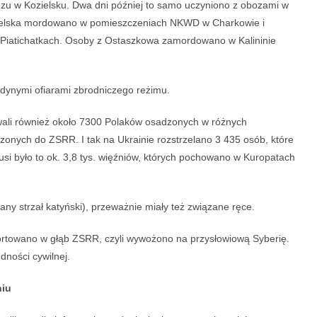
bozu w Kozielsku. Dwa dni później to samo uczyniono z obozami w
obielska mordowano w pomieszczeniach NKWD w Charkowie i
Piatichatkach. Osoby z Ostaszkowa zamordowano w Kalininie
edynymi ofiarami zbrodniczego reżimu.
ali również około 7300 Polaków osadzonych w różnych
zonych do ZSRR. I tak na Ukrainie rozstrzelano 3 435 osób, które
i było to ok. 3,8 tys. więźniów, których pochowano w Kuropatach
any strzał katyński), przeważnie miały też związane ręce.
rtowano w głąb ZSRR, czyli wywożono na przysłowiową Syberię.
udności cywilnej.
niu