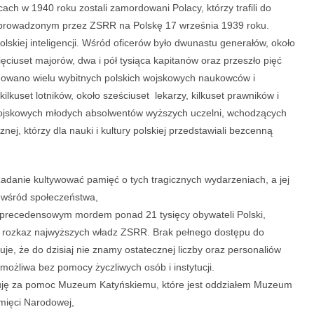
cach w 1940 roku zostali zamordowani Polacy, którzy trafili do
rzeprowadzonym przez ZSRR na Polskę 17 września 1939 roku.
olskiej inteligencji. Wśród oficerów było dwunastu generałów, około
ęciuset majorów, dwa i pół tysiąca kapitanów oraz przeszło pięć
dowano wielu wybitnych polskich wojskowych naukowców i
kilkuset lotników, około sześciuset lekarzy, kilkuset prawników i
u wojskowych młodych absolwentów wyższych uczelni, wchodzących
nej, którzy dla nauki i kultury polskiej przedstawiali bezcenną
danie kultywować pamięć o tych tragicznych wydarzeniach, a jej
 wśród społeczeństwa,
bezprecedensowym mordem ponad 21 tysięcy obywateli Polski,
rozkaz najwyższych władz ZSRR. Brak pełnego dostępu do
 że do dzisiaj nie znamy ostatecznej liczby oraz personaliów
 możliwa bez pomocy życzliwych osób i instytucji.
uję za pomoc Muzeum Katyńskiemu, które jest oddziałem Muzeum
mięci Narodowej,