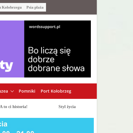
u Kołobrzegu
Psia plaża
zea
Pomniki
Port Kołobrzeg
A to ci historia!
Styl życia