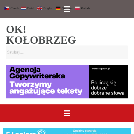
Czech
Dutch
English
German
Polish
OK!
KOŁOBRZEG