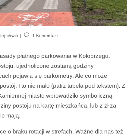
iej chwili
1 Komentarz
 zasady płatnego parkowania w Kołobrzegu.
ostoju, ujednolicone zostaną godziny
licach pojawią się parkometry. Ale co może
stój. I to nie mało (patrz tabela pod tekstem). Z
. Kamiennej miasto wprowadziło symboliczną
ziny postoju na kartę mieszkańca, lub 2 zł za
nie mają.
e o braku rotacji w strefach. Ważne dla nas też