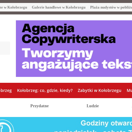
ze w Kołobrzegu
Galerie handlowe w Kołobrzegu
Plaża nudystów w pobliż
obrzeg
Kołobrzeg: co, gdzie, kiedy?
Zabytki w Kołobrzegu
Mu
Przydatne
Ludzie