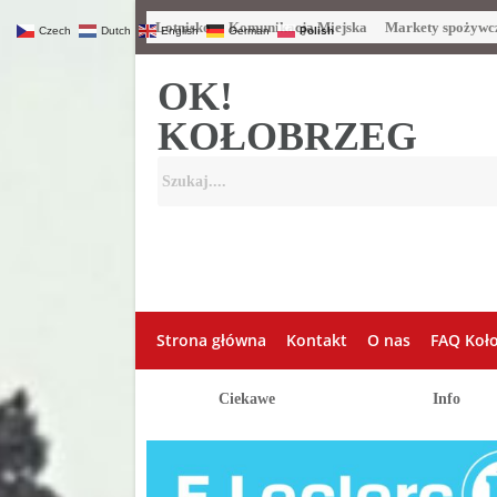
Lotnisko
Komunikacja Miejska
Markety spożywc
Czech
Dutch
English
German
Polish
OK!
KOŁOBRZEG
Strona główna
Kontakt
O nas
FAQ Koł
Ciekawe
Info