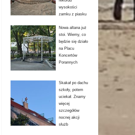
rekordu
wysokości
zamku z piasku
Nowa altana już
stoi. Wiemy, co
będzie się działo
na Placu
Koncertów
Porannych
Skakał po dachu
szkoły, potem
uciekał. Znamy
więcej
szczegółów
nocnej akcji
służb