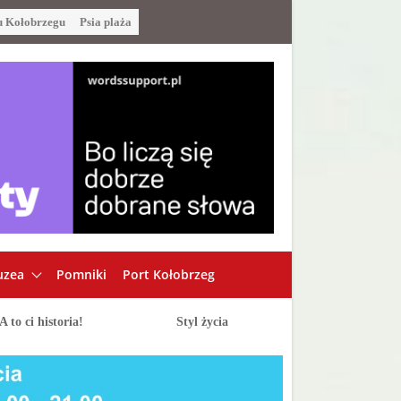
u Kołobrzegu
Psia plaża
zea
Pomniki
Port Kołobrzeg
A to ci historia!
Styl życia