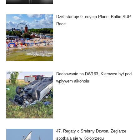
Dziś startuje 9. edycja Planet Baltic SUP
Race
Dachowanie na DW163. Kierowca był pod
wpływem alkoholu
47. Regaty o Srebrny Dzwon. Żeglarze
spotkają się w Kołobrzegu