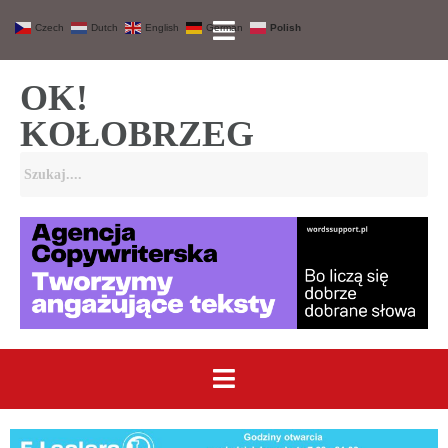
Czech
Dutch
English
German
Polish
OK!
KOŁOBRZEG