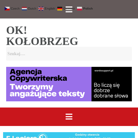
Czech
Dutch
English
German
Polish
OK!
KOŁOBRZEG