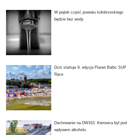
W piątek część powiatu kołobrzeskiego
będzie bez wody
Dziś startuje 9. edycja Planet Baltic SUP
Race
Dachowanie na DW163. Kierowca był pod
wpływem alkoholu