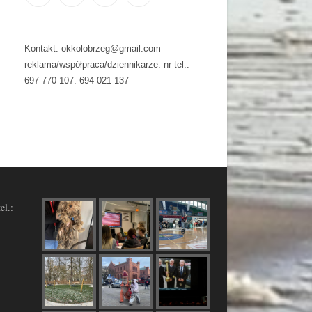
Kontakt: okkolobrzeg@gmail.com
reklama/współpraca/dziennikarze: nr tel.:
697 770 107: 694 021 137
el.: