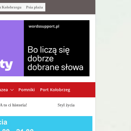
u Kołobrzegu
Psia plaża
zea
Pomniki
Port Kołobrzeg
A to ci historia!
Styl życia