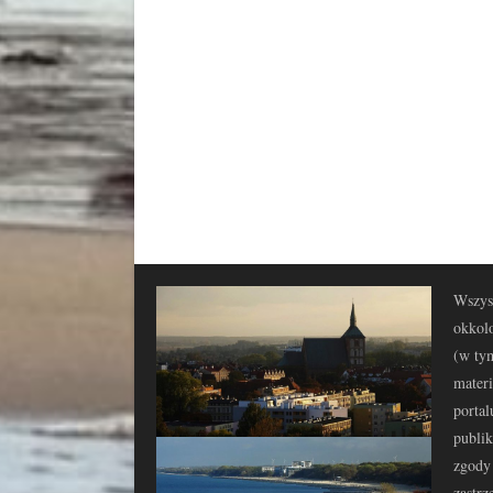
Wszyst
okkolo
(w tym
materi
portal
publi
zgody 
zastrz