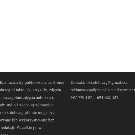
kie materiały publikowane na stronie
Kontakt: okkolobrzeg@gmail.com
brzeg.pl takie jak: artykuły, zdjęcia
reklama/współpraca/dziennikarze: nr t
697 770 107
694 021 137
 szczególnie zdjęcia autorskie),
:
ały audio i wideo są własnością
u okkolobrzeg.pl i nie mogą być
kowane lub wykorzystywane bez
redakcji. Wszelkie prawa
eżone.