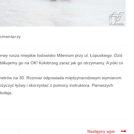
omentarzy
zerwy rusza miejskie lodowisko Milenium przy ul. Łopuskiego. Dziś
likujemy go na OK! Kołobrzeg zaraz jak go otrzymamy. A póki co
0 metrów na 30. Rozmiar odpowiada międzynarodowym wymiarom
yczyć łyżwy i skorzystać z pomocy instruktora. Pierwszych
kołaja.
Następny wpis