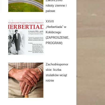
Zakończono
roboty ziemne i
palowe
XXVII
„Herbertiada” w
Kołobrzegu
(ZAPROSZENIE,
PROGRAM)
Zachodniopomor
skie: liczba
stulatków wciąż
rośnie