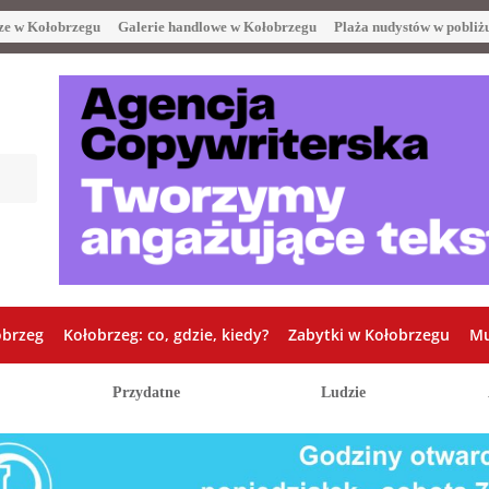
ze w Kołobrzegu
Galerie handlowe w Kołobrzegu
Plaża nudystów w pobliż
obrzeg
Kołobrzeg: co, gdzie, kiedy?
Zabytki w Kołobrzegu
Mu
Przydatne
Ludzie