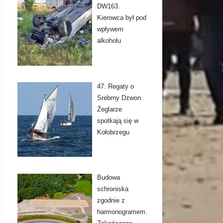
DW163.
Kierowca był pod
wpływem
alkoholu
47. Regaty o
Srebrny Dzwon.
Żeglarze
spotkają się w
Kołobrzegu
Budowa
schroniska
zgodnie z
harmonogramem.