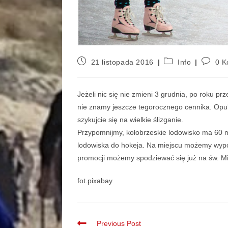
21 listopada 2016
Info
0 K
Jeżeli nic się nie zmieni 3 grudnia, po roku pr
nie znamy jeszcze tegorocznego cennika. Opub
szykujcie się na wielkie ślizganie.
Przypomnijmy, kołobrzeskie lodowisko ma 6
lodowiska do hokeja. Na miejscu możemy wypoż
promocji możemy spodziewać się już na św. Mi
fot.pixabay
Previous Post