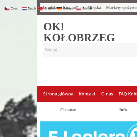
Lotnisko
Komunikacja Miejska
Markety spożywc
Czech
Dutch
English
German
Polish
OK!
KOŁOBRZEG
Strona główna
Kontakt
O nas
FAQ Koł
Ciekawe
Info