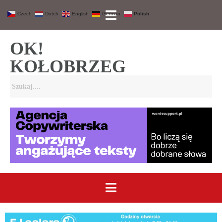
Czech
Dutch
English
German
Polish
OK!
KOŁOBRZEG