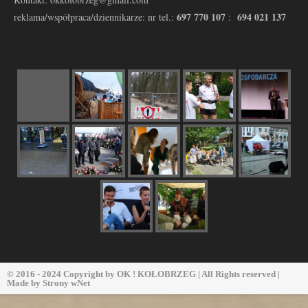
697 770 107
694 021 137
reklama/współpraca/dziennikarze: nr tel.:
:
© 2016 - 2024 Copyright by
OK ! KOŁOBRZEG
| All Rights reserved |
Made by
Strony wNet