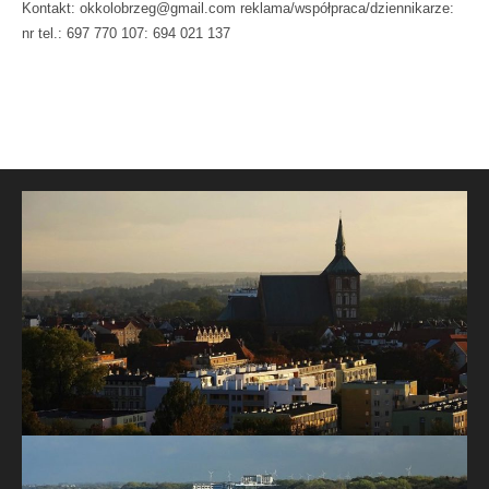
Kontakt: okkolobrzeg@gmail.com reklama/współpraca/dziennikarze:
nr tel.: 697 770 107: 694 021 137