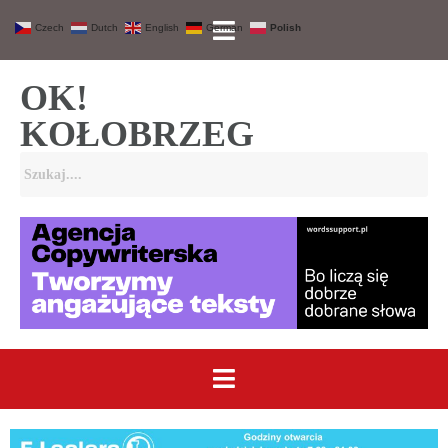
Czech
Dutch
English
German
Polish
OK!
KOŁOBRZEG