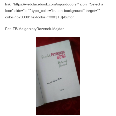
link=”https://web.facebook.com/ogondogory/” icon=”Select a
Icon” side=”left” type_color=”button-background” target=””
color=”b70900″ textcolor=”ffffff”]TU[/button]
Fot. FB/MałgorzatyRozenek-Majdan