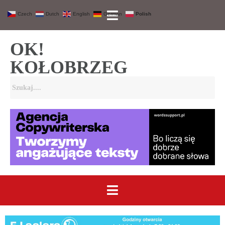
Czech
Dutch
English
German
Polish
OK!
KOŁOBRZEG