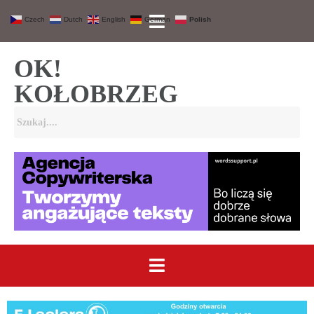
Czech
Dutch
English
German
Polish
OK!
KOŁOBRZEG