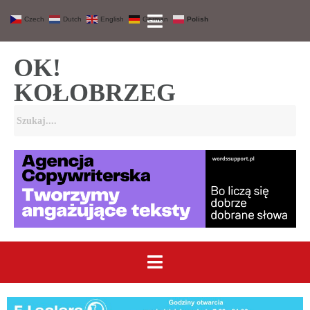
Czech
Dutch
English
German
Polish
OK!
KOŁOBRZEG