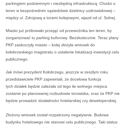
parkingiem podziemnym i niezbędną infrastrukturą. Chodzi o
teren w bezpośrednim sąsiedztwie dzielnicy uzdrowiskowej –
między ul. Zdrojową a torami kolejowymi, wjazd od ul. Solnej.
Miasto już próbowało przejąć od przewoźnika ten teren, by
zorganizować tu parking buforowy. Bezskutecznie. Teraz plany
PKP zaskoczyły miasto – kolej złożyła wniosek do
kołobrzeskiego magistratu o ustalenie lokalizacji inwestycji celu
publicznego.
Jak mówi prezydent Kołobrzegu, jeszcze w zeszłym roku
przedstawiciele PKP zapewniali, że docelowa funkcja
tych działek będzie zależała od tego ile wolnego miejsca
zostanie po planowanej rozbudowie torowiska, oraz że PKP nie
będzie prowadzić działalności hotelarskiej czy deweloperskiej.
Złożony wniosek został rozpatrzony negatywnie. Budowa
budynku hotelowego nie stanowi celu publicznego. Taki status