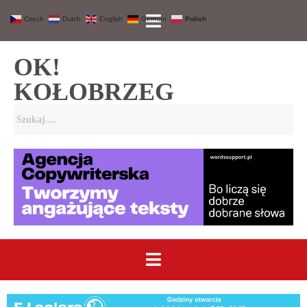
Czech
Dutch
English
German
Polish
OK!
KOŁOBRZEG