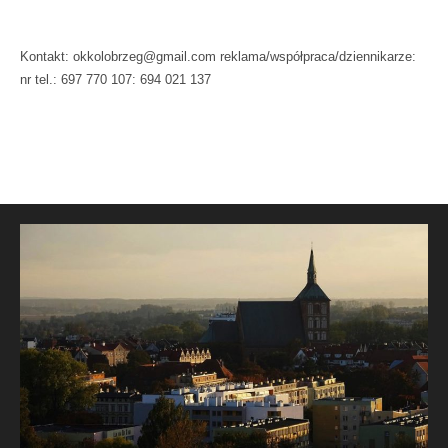
Kontakt: okkolobrzeg@gmail.com reklama/współpraca/dziennikarze:
nr tel.: 697 770 107: 694 021 137