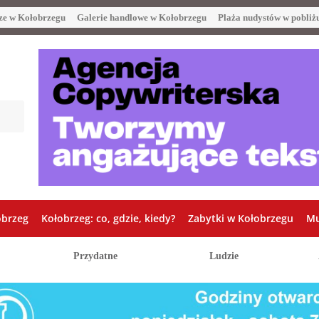
ze w Kołobrzegu
Galerie handlowe w Kołobrzegu
Plaża nudystów w pobliż
obrzeg
Kołobrzeg: co, gdzie, kiedy?
Zabytki w Kołobrzegu
Mu
Przydatne
Ludzie