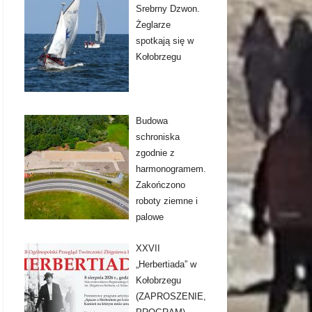
Srebrny Dzwon.
Żeglarze
spotkają się w
Kołobrzegu
Budowa
schroniska
zgodnie z
harmonogramem.
Zakończono
roboty ziemne i
palowe
XXVII
„Herbertiada” w
Kołobrzegu
(ZAPROSZENIE,