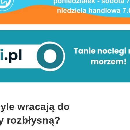
yle wracają do
y rozbłysną?