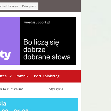
u Kołobrzegu
Psia plaża
zea
Pomniki
Port Kołobrzeg
A to ci historia!
Styl życia