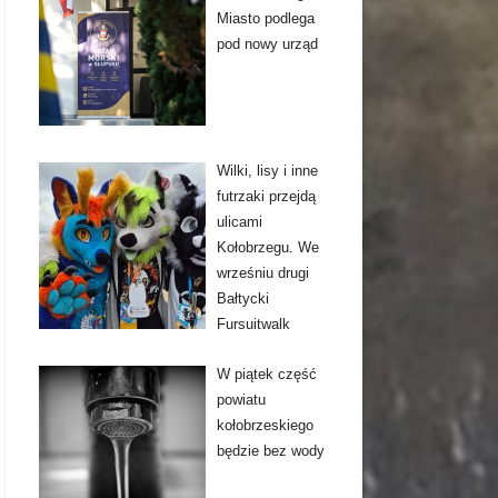
Miasto podlega
pod nowy urząd
Wilki, lisy i inne
futrzaki przejdą
ulicami
Kołobrzegu. We
wrześniu drugi
Bałtycki
Fursuitwalk
W piątek część
powiatu
kołobrzeskiego
będzie bez wody