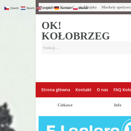
Lotnisko
Komunikacja Miejska
Markety spożywc
Czech
Dutch
English
German
Polish
OK!
KOŁOBRZEG
Strona główna
Kontakt
O nas
FAQ Koł
Ciekawe
Info