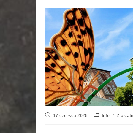
17 czerwca 2025
Info
/
Z ostatn