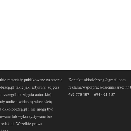
kie materiały publikowane na stronie
Kontakt: okkolobrzeg@gmail.com
brzeg.pl takie jak: artykuły, zdjęcia
reklama/współpraca/dziennikarze: nr t
697 770 107
694 021 137
 szczególnie zdjęcia autorskie),
:
ały audio i wideo są własnością
u okkolobrzeg.pl i nie mogą być
kowane lub wykorzystywane bez
redakcji. Wszelkie prawa
eżone.