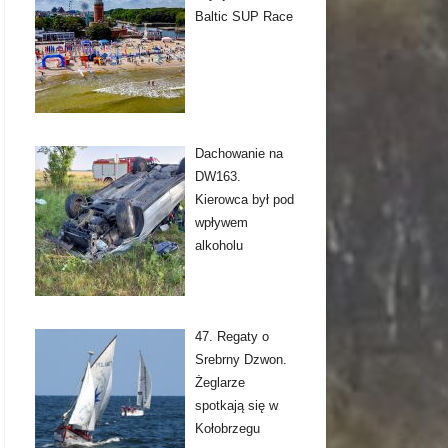
Baltic SUP Race
Dachowanie na
DW163.
Kierowca był pod
wpływem
alkoholu
47. Regaty o
Srebrny Dzwon.
Żeglarze
spotkają się w
Kołobrzegu