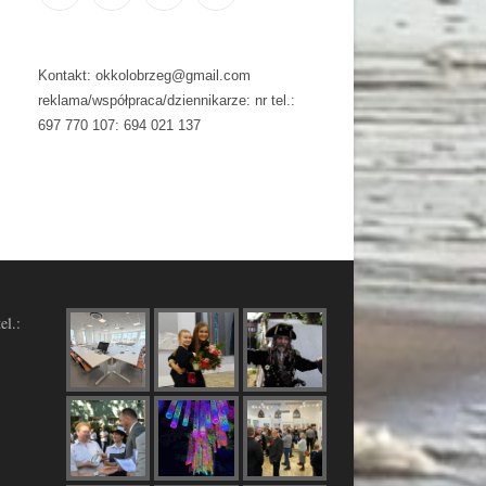
Kontakt: okkolobrzeg@gmail.com
reklama/współpraca/dziennikarze: nr tel.:
697 770 107: 694 021 137
el.: