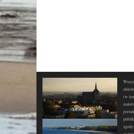
Wszyst
okkolo
(w tym
materi
portal
publi
zgody 
zastrz