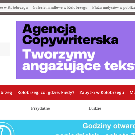
ze w Kołobrzegu
Galerie handlowe w Kołobrzegu
Plaża nudystów w pobliż
obrzeg
Kołobrzeg: co, gdzie, kiedy?
Zabytki w Kołobrzegu
Mu
Przydatne
Ludzie