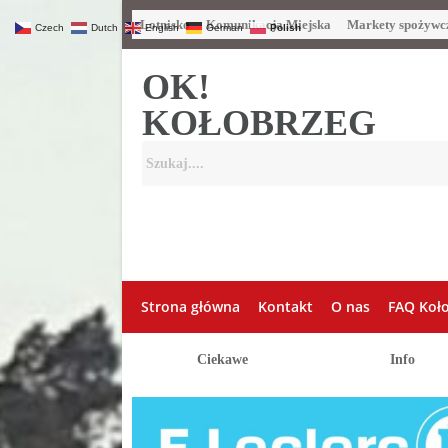
Lotnisko
Komunikacja Miejska
Markety spożywc
Czech
Dutch
English
German
Polish
OK!
KOŁOBRZEG
Strona główna
Kontakt
O nas
FAQ Koł
Ciekawe
Info