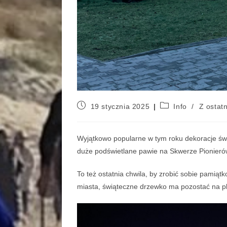
19 stycznia 2025
Info
/
Z ostatn
Wyjątkowo popularne w tym roku dekoracje ś
duże podświetlane pawie na Skwerze Pionierów 
To też ostatnia chwila, by zrobić sobie pamiąt
miasta, świąteczne drzewko ma pozostać na p