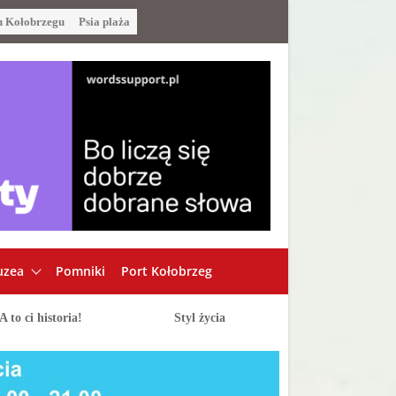
u Kołobrzegu
Psia plaża
zea
Pomniki
Port Kołobrzeg
A to ci historia!
Styl życia