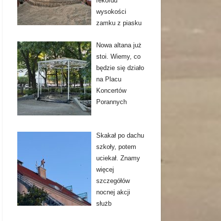
rekordu
wysokości
zamku z piasku
Nowa altana już
stoi. Wiemy, co
będzie się działo
na Placu
Koncertów
Porannych
Skakał po dachu
szkoły, potem
uciekał. Znamy
więcej
szczegółów
nocnej akcji
służb