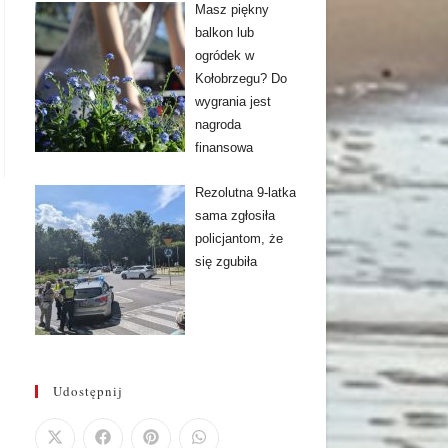
Masz piękny
balkon lub
ogródek w
Kołobrzegu? Do
wygrania jest
nagroda
finansowa
Rezolutna 9-latka
sama zgłosiła
policjantom, że
się zgubiła
Udostępnij