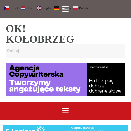
Czech
Dutch
English
German
Polish
OK!
KOŁOBRZEG