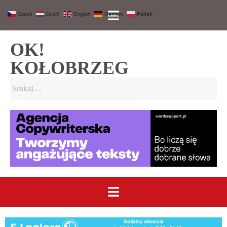
Czech
Dutch
English
German
Polish
OK!
KOŁOBRZEG