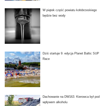
W piątek część powiatu kołobrzeskiego
będzie bez wody
Dziś startuje 9. edycja Planet Baltic SUP
Race
Dachowanie na DW163. Kierowca był pod
wpływem alkoholu