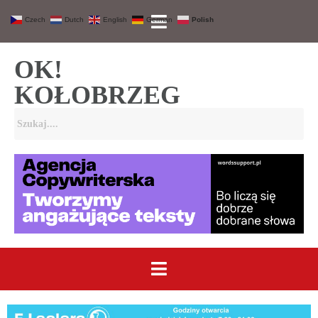
Czech
Dutch
English
German
Polish
OK!
KOŁOBRZEG