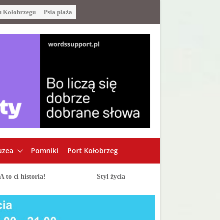
u Kołobrzegu
Psia plaża
zea
Pomniki
Port Kołobrzeg
A to ci historia!
Styl życia