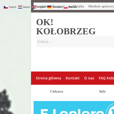
Lotnisko
Komunikacja Miejska
Markety spożywc
Czech
Dutch
English
German
Polish
OK!
KOŁOBRZEG
Strona główna
Kontakt
O nas
FAQ Koł
Ciekawe
Info