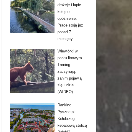
drożeje i łapie
kolejne
opóźnienie.
Prace stoją już
ponad 7
miesięcy
Wiewiórki w
parku linowym.
Trening
zaczynają,
zanim pojawią
się ludzie
(WIDEO)
Ranking
Pyszne.pl:
Kołobrzeg
kebabową stolicą