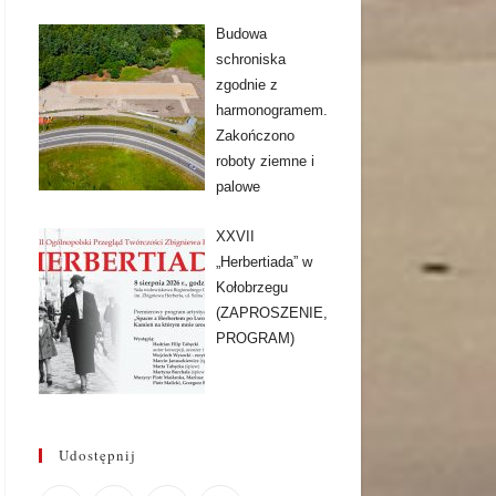
Budowa
schroniska
zgodnie z
harmonogramem.
Zakończono
roboty ziemne i
palowe
XXVII
„Herbertiada” w
Kołobrzegu
(ZAPROSZENIE,
PROGRAM)
Udostępnij