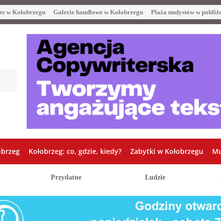
ze w Kołobrzegu
Galerie handlowe w Kołobrzegu
Plaża nudystów w pobliż
obrzeg
Kołobrzeg: co, gdzie, kiedy?
Zabytki w Kołobrzegu
Mu
Przydatne
Ludzie