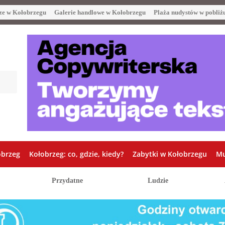
ze w Kołobrzegu
Galerie handlowe w Kołobrzegu
Plaża nudystów w pobliż
obrzeg
Kołobrzeg: co, gdzie, kiedy?
Zabytki w Kołobrzegu
Mu
Przydatne
Ludzie