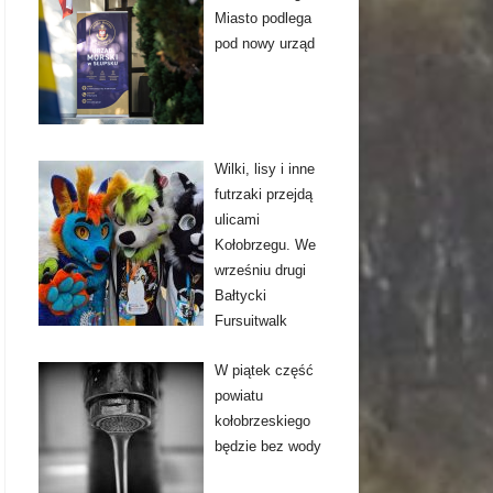
Miasto podlega
pod nowy urząd
Wilki, lisy i inne
futrzaki przejdą
ulicami
Kołobrzegu. We
wrześniu drugi
Bałtycki
Fursuitwalk
W piątek część
powiatu
kołobrzeskiego
będzie bez wody