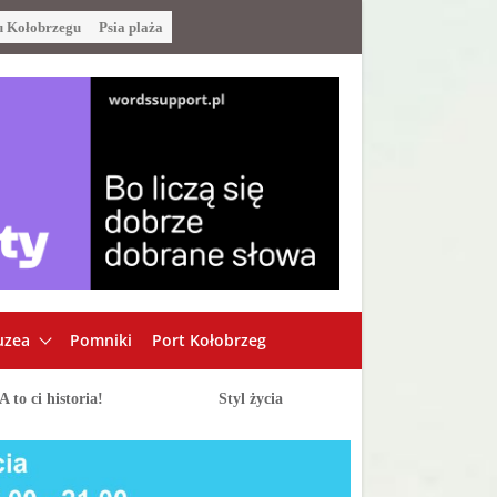
u Kołobrzegu
Psia plaża
zea
Pomniki
Port Kołobrzeg
A to ci historia!
Styl życia