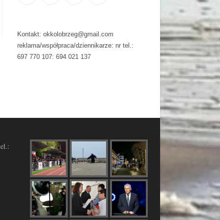
Kontakt: okkolobrzeg@gmail.com
reklama/współpraca/dziennikarze: nr tel.:
697 770 107: 694 021 137
el.: