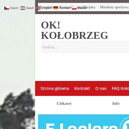
Lotnisko
Komunikacja Miejska
Markety spożywc
Czech
Dutch
English
German
Polish
OK!
KOŁOBRZEG
Strona główna
Kontakt
O nas
FAQ Koł
Ciekawe
Info