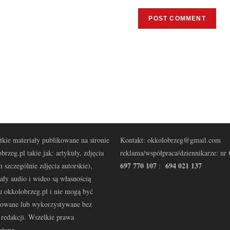
kie materiały publikowane na stronie
Kontakt: okkolobrzeg@gmail.com
brzeg.pl takie jak: artykuły, zdjęcia
reklama/współpraca/dziennikarze: nr t
697 770 107
694 021 137
 szczególnie zdjęcia autorskie),
:
ały audio i wideo są własnością
u okkolobrzeg.pl i nie mogą być
kowane lub wykorzystywane bez
redakcji. Wszelkie prawa
eżone.