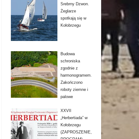
Srebrny Dzwon.
Żeglarze
spotkają się w
Kołobrzegu
Budowa
schroniska
zgodnie z
harmonogramem.
Zakończono
roboty ziemne i
palowe
XXVII
„Herbertiada” w
Kołobrzegu
(ZAPROSZENIE,