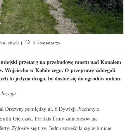
niej chwili
0 Komentarzy
a miejski przetarg na przebudowę mostu nad Kanałem
. Wojciecha w Kołobrzegu. O przeprawę zabiegali
ych to jedyna droga, by dostać się do ogrodów autem.
obrzegu.
ł Drzewny pomiędzy ul. 6 Dywizji Piechoty a
lii Gierczak. Do dziś firmy zainteresowane
ty. Zgłosiły się trzy. Jedna zmieściła się w limicie