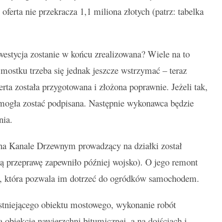
ferta nie przekracza 1,1 miliona złotych (patrz: tabelka
westycja zostanie w końcu zrealizowana? Wiele na to
mostku trzeba się jednak jeszcze wstrzymać – teraz
rta została przygotowana i złożona poprawnie. Jeżeli tak,
mogła zostać podpisana. Następnie wykonawca będzie
enia.
a Kanale Drzewnym prowadzący na działki został
przeprawę zapewniło później wojsko). O jego remont
ga, która pozwala im dotrzeć do ogródków samochodem.
istniejącego obiektu mostowego, wykonanie robót
 obiekcie nawierzchni bitumicznej, a na dojściach i