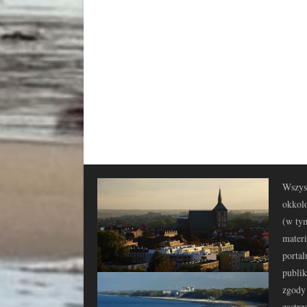
Wszyst
okkolo
(w tym
materi
portal
publi
zgody 
zastrz