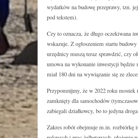
wydatków na budowę przeprawy, tzn. jej o
pod tekstem).
Czy to oznacza, że długo oczekiwana in
wskazuje. Z ogłoszeniem startu budowy 
urzędnicy muszą teraz sprawdzić, czy ofe
umowa na wykonanie inwestycji będzie 
miał 180 dni na wywiązanie się ze zlec
Przypomnijmy, że w 2022 roku mostek n
zamknięty dla samochodów (tymczasową 
zabiegali działkowcy, bo to jedyna dro
Zakres robót obejmuje m.in. rozbiórkę 
palowych i prac żelbetowych, ułożenie na