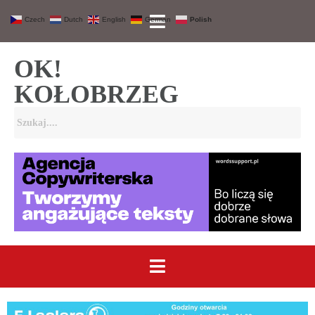
Czech
Dutch
English
German
Polish
OK!
KOŁOBRZEG