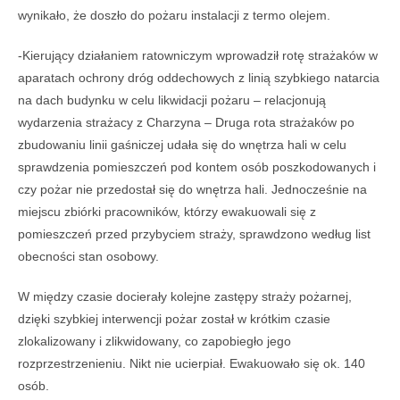
wynikało, że doszło do pożaru instalacji z termo olejem.
-Kierujący działaniem ratowniczym wprowadził rotę strażaków w
aparatach ochrony dróg oddechowych z linią szybkiego natarcia
na dach budynku w celu likwidacji pożaru – relacjonują
wydarzenia strażacy z Charzyna – Druga rota strażaków po
zbudowaniu linii gaśniczej udała się do wnętrza hali w celu
sprawdzenia pomieszczeń pod kontem osób poszkodowanych i
czy pożar nie przedostał się do wnętrza hali. Jednocześnie na
miejscu zbiórki pracowników, którzy ewakuowali się z
pomieszczeń przed przybyciem straży, sprawdzono według list
obecności stan osobowy.
W między czasie docierały kolejne zastępy straży pożarnej,
dzięki szybkiej interwencji pożar został w krótkim czasie
zlokalizowany i zlikwidowany, co zapobiegło jego
rozprzestrzenieniu. Nikt nie ucierpiał. Ewakuowało się ok. 140
osób.