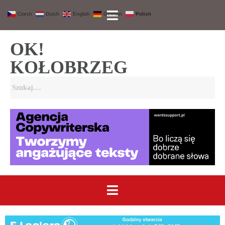
Czech
Dutch
English
German
Polish
OK!
KOŁOBRZEG