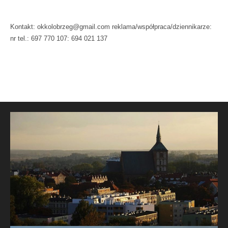
Kontakt: okkolobrzeg@gmail.com reklama/współpraca/dziennikarze:
nr tel.: 697 770 107: 694 021 137