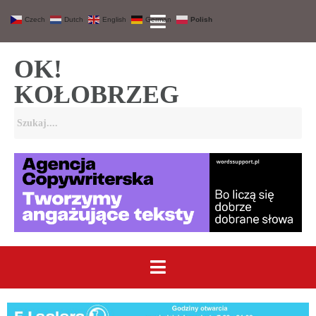
Czech
Dutch
English
German
Polish
OK!
KOŁOBRZEG