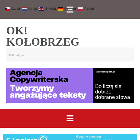
Czech
Dutch
English
German
Polish
OK!
KOŁOBRZEG