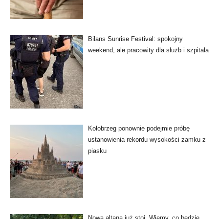
Bilans Sunrise Festival: spokojny
weekend, ale pracowity dla służb i szpitala
Kołobrzeg ponownie podejmie próbę
ustanowienia rekordu wysokości zamku z
piasku
Nowa altana już stoi. Wiemy, co będzie