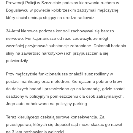
Prewencji Policji w Szczecinie podczas kierowania ruchem w
Bogusławcu w powiecie kołobrzeskim zatrzymali mężczyznę,
który chciał ominąć stojący na drodze radiowóz.
34-letni kierowca podczas kontroli zachowywał się bardzo
nerwowo. Funkcjonariusze od razu zauważyli, że mógł
wcześniej przyjmować substancje zabronione. Dokonali badania
śliny na zawartość narkotyków i ich przypuszczenia się
potwierdziły.
Przy mężczyźnie funkcjonariusze znaleźli susz roślinny w
postaci marihuany oraz mefedron. Kierującemu pobrano krew
do dalszych badań i przewieziono go na komendę, gdzie został
osadzony w policyjnym pomieszczeniu dla osób zatrzymanych.
Jego auto odholowano na policyjny parking.
Teraz kierującego czekają surowe konsekwencje. Za
przestępstwa, których się dopuścił sąd może skazać go nawet
na 3 lata pozbawienia wolności.