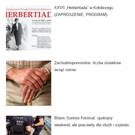
XXVII „Herbertiada” w Kołobrzegu
(ZAPROSZENIE, PROGRAM)
Zachodniopomorskie: liczba stulatków
wciąż rośnie
Bilans Sunrise Festival: spokojny
weekend, ale pracowity dla służb i szpitala