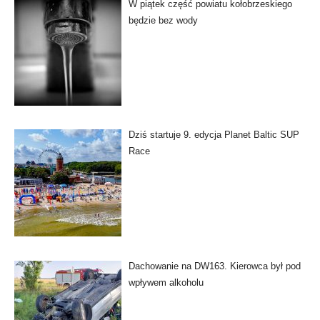
W piątek część powiatu kołobrzeskiego
będzie bez wody
Dziś startuje 9. edycja Planet Baltic SUP
Race
Dachowanie na DW163. Kierowca był pod
wpływem alkoholu