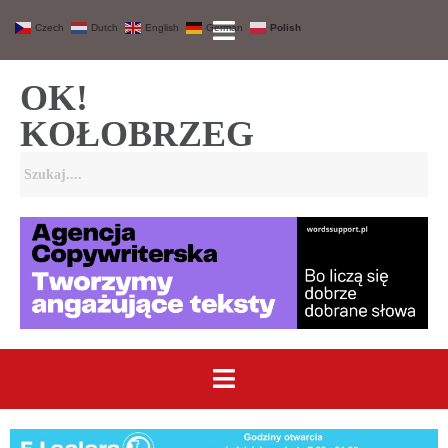
Czech
Dutch
English
German
Polish
OK!
KOŁOBRZEG