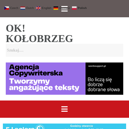
Czech
Dutch
English
German
Polish
OK!
KOŁOBRZEG