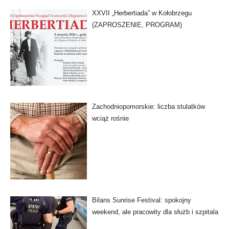
XXVII „Herbertiada” w Kołobrzegu
(ZAPROSZENIE, PROGRAM)
Zachodniopomorskie: liczba stulatków
wciąż rośnie
Bilans Sunrise Festival: spokojny
weekend, ale pracowity dla służb i szpitala