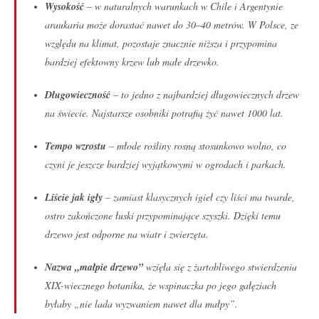
Wysokość
– w naturalnych warunkach w Chile i Argentynie
araukaria może dorastać nawet do 30–40 metrów. W Polsce, ze
względu na klimat, pozostaje znacznie niższa i przypomina
bardziej efektowny krzew lub małe drzewko.
Długowieczność
– to jedno z najbardziej długowiecznych drzew
na świecie. Najstarsze osobniki potrafią żyć nawet 1000 lat.
Tempo wzrostu
– młode rośliny rosną stosunkowo wolno, co
czyni je jeszcze bardziej wyjątkowymi w ogrodach i parkach.
Liście jak igły
– zamiast klasycznych igieł czy liści ma twarde,
ostro zakończone łuski przypominające szyszki. Dzięki temu
drzewo jest odporne na wiatr i zwierzęta.
Nazwa „małpie drzewo”
wzięła się z żartobliwego stwierdzenia
XIX-wiecznego botanika, że wspinaczka po jego gałęziach
byłaby „nie lada wyzwaniem nawet dla małpy”.