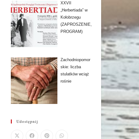
XXVII
„Herbertiada” w
Kołobrzegu
(ZAPROSZENIE,
PROGRAM)
Zachodniopomor
skie: liczba
stulatków wciąż
rośnie
Udostępnij