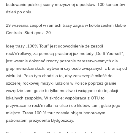
budowanie polskiej sceny muzycznej u podstaw. 100 koncertów
dzień po dniu.
29 września zespół w ramach trasy zagra w kołobrzeskim klubie
Centrala. Start godz. 20.
Ideą trasy „100% Tour” jest udowodnienie że zespół
rock’n’rollowy, za pomocą prastarej już metody „Do It Yourself”,
jest wstanie dokonać rzeczy pozornie zarezerwowanych dla
grup menadżerskich, wytwórni czy osób z
wiązanych z branżą od
wielu lat. Poza tym chodzi o to, aby zaszczepić miłość do
szczerej rockowej muzyki ludziom w Polsce poprzez granie
wszędzie tam, gdzie to tylko możliwe i wciąganie do tej akcji
lokalnych zespołów. W skrócie: współpraca z OTU to
przywracanie rock’n’rolla na ulice i do klubów tam, gdzie jego
miejsce. Trasa 100 % tour została objęta honorowym
patronatem prezydenta Bydgoszczy.