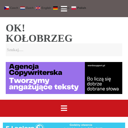
Czech
Dutch
English
German
Polish
OK!
KOŁOBRZEG