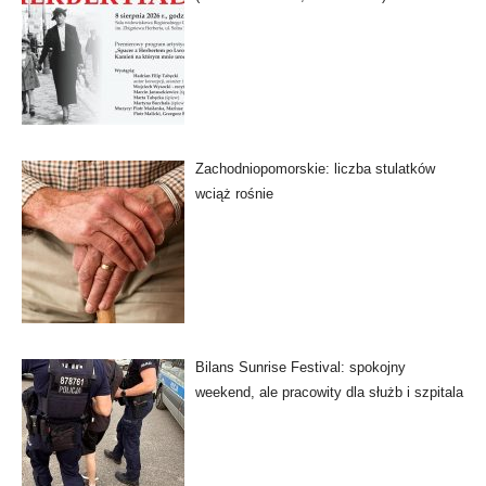
Zachodniopomorskie: liczba stulatków
wciąż rośnie
Bilans Sunrise Festival: spokojny
weekend, ale pracowity dla służb i szpitala