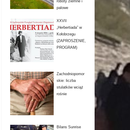
roboty ziemne i
palowe
XXVII
„Herbertiada” w
Kołobrzegu
(ZAPROSZENIE,
PROGRAM)
Zachodniopomor
skie: liczba
stulatków wciąż
rośnie
Bilans Sunrise