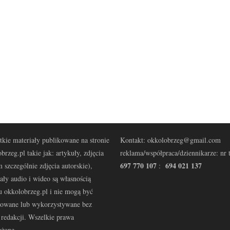
kie materiały publikowane na stronie
Kontakt: okkolobrzeg@gmail.com
brzeg.pl takie jak: artykuły, zdjęcia
reklama/współpraca/dziennikarze: nr t
697 770 107
694 021 137
 szczególnie zdjęcia autorskie),
:
ały audio i wideo są własnością
u okkolobrzeg.pl i nie mogą być
kowane lub wykorzystywane bez
redakcji. Wszelkie prawa
eżone.