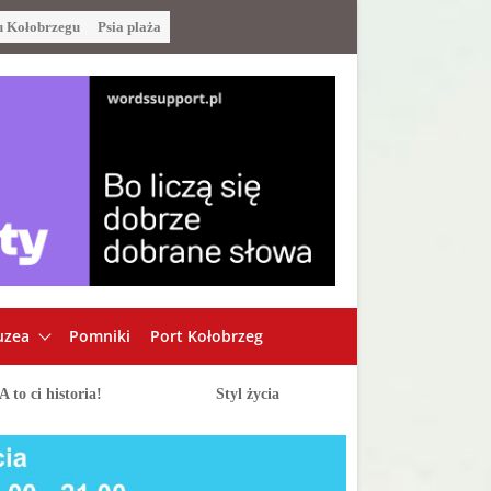
u Kołobrzegu
Psia plaża
zea
Pomniki
Port Kołobrzeg
A to ci historia!
Styl życia