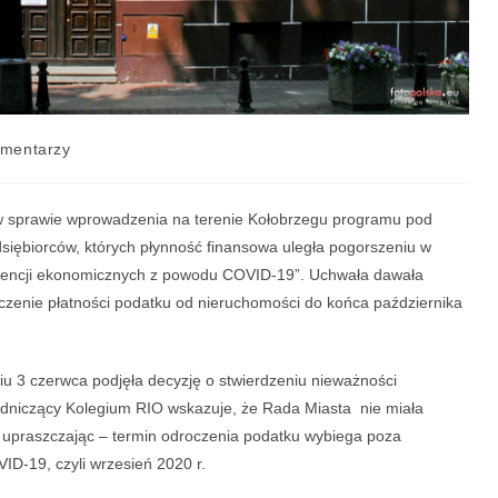
omentarzy
w sprawie wprowadzenia na terenie Kołobrzegu programu pod
iębiorców, których płynność finansowa uległa pogorszeniu w
encji ekonomicznych z powodu COVID-19”. Uchwała dawała
zenie płatności podatku od nieruchomości do końca października
u 3 czerwca podjęła decyzję o stwierdzeniu nieważności
odniczący Kolegium RIO wskazuje, że Rada Miasta nie miała
– upraszczając – termin odroczenia podatku wybiega poza
ID-19, czyli wrzesień 2020 r.