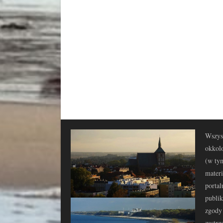
Wszyst
okkolo
(w tym
materi
portal
publi
zgody 
zastrz