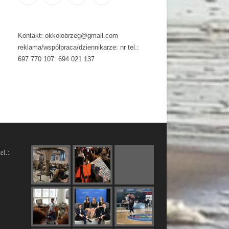
Kontakt: okkolobrzeg@gmail.com
reklama/współpraca/dziennikarze: nr tel.:
697 770 107: 694 021 137
el.: