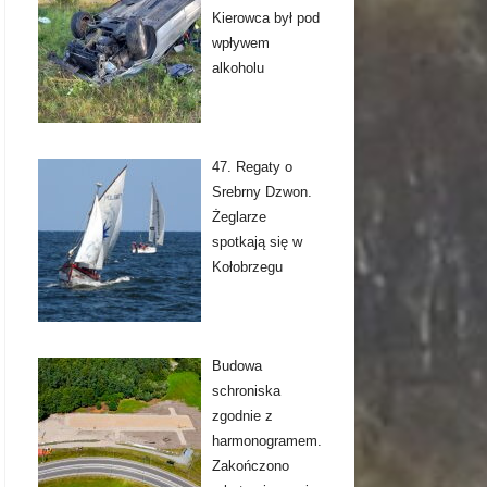
Kierowca był pod
wpływem
alkoholu
47. Regaty o
Srebrny Dzwon.
Żeglarze
spotkają się w
Kołobrzegu
Budowa
schroniska
zgodnie z
harmonogramem.
Zakończono