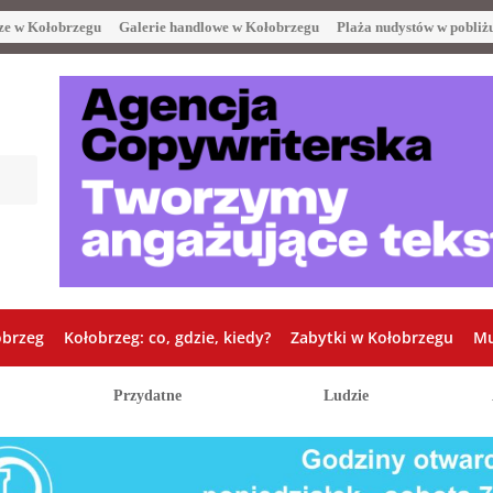
ze w Kołobrzegu
Galerie handlowe w Kołobrzegu
Plaża nudystów w pobliż
obrzeg
Kołobrzeg: co, gdzie, kiedy?
Zabytki w Kołobrzegu
Mu
Przydatne
Ludzie