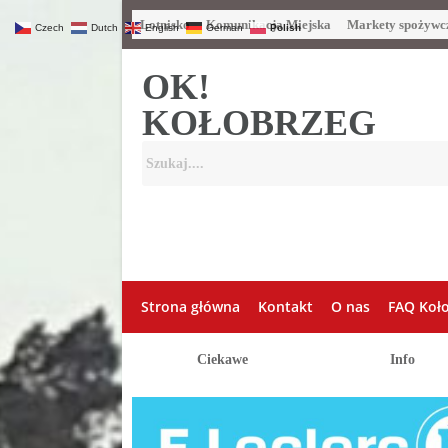
Lotnisko
Komunikacja Miejska
Markety spożywc
Czech
Dutch
English
German
Polish
OK!
KOŁOBRZEG
Strona główna
Kontakt
O nas
FAQ Koł
Ciekawe
Info