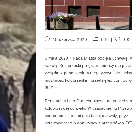
15 czerwca 2020
Info
0 K
6 maja 2020 r. Rada Miasta podjęła uchwałę 
nazwą „Kołobrzeski program pomocy dla przeds
związku z ponoszeniem negatywnych konsekw
możliwość kołobrzeskim przedsiębiorcom odroc
2021 r.
Regionalna Izba Obrachunkowa, na posiedzeni
kołobrzeskiej uchwały. W uzasadnieniu Przew
kompetencji do podjęcia takiej uchwały, gdyż 
ustawowy termin wynikający z przepisów o COV