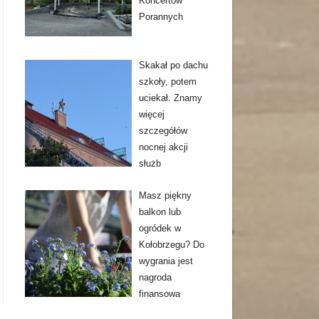
Koncertów
Porannych
Skakał po dachu
szkoły, potem
uciekał. Znamy
więcej
szczegółów
nocnej akcji
służb
Masz piękny
balkon lub
ogródek w
Kołobrzegu? Do
wygrania jest
nagroda
finansowa