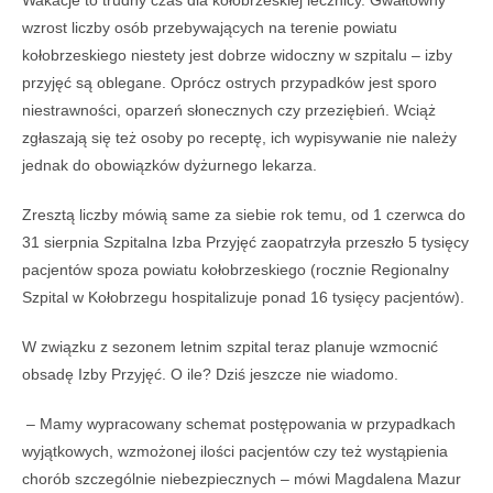
Wakacje to trudny czas dla kołobrzeskiej lecznicy. Gwałtowny
wzrost liczby osób przebywających na terenie powiatu
kołobrzeskiego niestety jest dobrze widoczny w szpitalu – izby
przyjęć są oblegane. Oprócz ostrych przypadków jest sporo
niestrawności, oparzeń słonecznych czy przeziębień. Wciąż
zgłaszają się też osoby po receptę, ich wypisywanie nie należy
jednak do obowiązków dyżurnego lekarza.
Zresztą liczby mówią same za siebie rok temu, od 1 czerwca do
31 sierpnia Szpitalna Izba Przyjęć zaopatrzyła przeszło 5 tysięcy
pacjentów spoza powiatu kołobrzeskiego (rocznie Regionalny
Szpital w Kołobrzegu hospitalizuje ponad 16 tysięcy pacjentów).
W związku z sezonem letnim szpital teraz planuje wzmocnić
obsadę Izby Przyjęć. O ile? Dziś jeszcze nie wiadomo.
– Mamy wypracowany schemat postępowania w przypadkach
wyjątkowych, wzmożonej ilości pacjentów czy też wystąpienia
chorób szczególnie niebezpiecznych – mówi Magdalena Mazur