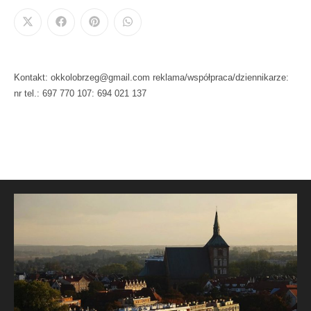
Kontakt: okkolobrzeg@gmail.com reklama/współpraca/dziennikarze:
nr tel.: 697 770 107: 694 021 137