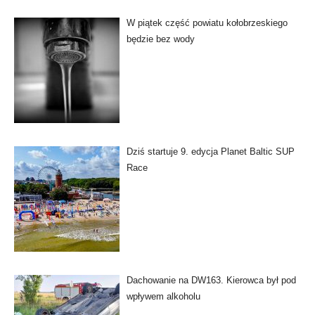
W piątek część powiatu kołobrzeskiego
będzie bez wody
Dziś startuje 9. edycja Planet Baltic SUP
Race
Dachowanie na DW163. Kierowca był pod
wpływem alkoholu