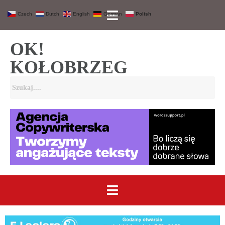
Czech
Dutch
English
German
Polish
OK!
KOŁOBRZEG