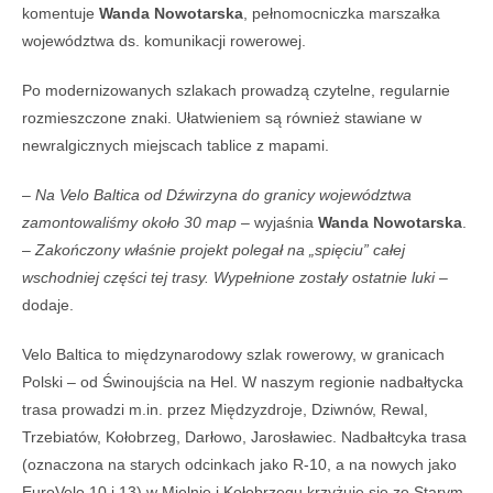
komentuje
Wanda Nowotarska
, pełnomocniczka marszałka
województwa ds. komunikacji rowerowej.
Po modernizowanych szlakach prowadzą czytelne, regularnie
rozmieszczone znaki. Ułatwieniem są również stawiane w
newralgicznych miejscach tablice z mapami.
–
Na Velo Baltica od Dźwirzyna do granicy województwa
zamontowaliśmy około 30 map
– wyjaśnia
Wanda Nowotarska
.
–
Zakończony właśnie projekt polegał na „spięciu” całej
wschodniej części tej trasy. Wypełnione zostały ostatnie luki
–
dodaje.
Velo Baltica to międzynarodowy szlak rowerowy, w granicach
Polski – od Świnoujścia na Hel. W naszym regionie nadbałtycka
trasa prowadzi m.in. przez Międzyzdroje, Dziwnów, Rewal,
Trzebiatów, Kołobrzeg, Darłowo, Jarosławiec. Nadbałtcyka trasa
(oznaczona na starych odcinkach jako R-10, a na nowych jako
EuroVelo 10 i 13) w Mielnie i Kołobrzegu krzyżuje się ze Starym