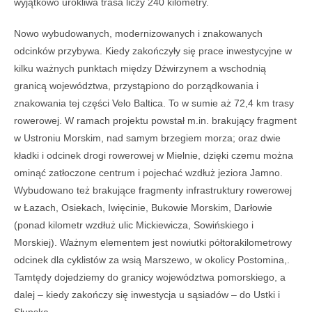
wyjątkowo urokliwa trasa liczy 240 kilometry.
Nowo wybudowanych, modernizowanych i znakowanych
odcinków przybywa. Kiedy zakończyły się prace inwestycyjne w
kilku ważnych punktach między Dźwirzynem a wschodnią
granicą województwa, przystąpiono do porządkowania i
znakowania tej części Velo Baltica. To w sumie aż 72,4 km trasy
rowerowej. W ramach projektu powstał m.in. brakujący fragment
w Ustroniu Morskim, nad samym brzegiem morza; oraz dwie
kładki i odcinek drogi rowerowej w Mielnie, dzięki czemu można
ominąć zatłoczone centrum i pojechać wzdłuż jeziora Jamno.
Wybudowano też brakujące fragmenty infrastruktury rowerowej
w Łazach, Osiekach, Iwięcinie, Bukowie Morskim, Darłowie
(ponad kilometr wzdłuż ulic Mickiewicza, Sowińskiego i
Morskiej). Ważnym elementem jest nowiutki półtorakilometrowy
odcinek dla cyklistów za wsią Marszewo, w okolicy Postomina,.
Tamtędy dojedziemy do granicy województwa pomorskiego, a
dalej – kiedy zakończy się inwestycja u sąsiadów – do Ustki i