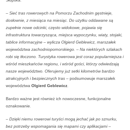
Słupska.
–
Sieć tras rowerowych na Pomorzu Zachodnim gęstnieje,
dosłownie, z miesiąca na miesiąc. Do użytku oddawane są
zupełnie nowe odcinki, często widokowe, pojawia się
infrastruktura towarzysząca, miejsca wypoczynku, wiaty, stojaki,
tablice informacyjne – wylicza Olgierd Geblewicz, marszałek
województwa zachodniopomorskiego. – Na niektórych szlakach
robi się tłoczono. Turystyka rowerowa jest coraz popularniejsza i
wśród mieszkańców regionu, i wśród gości, którzy odwiedzają
nasze województwo. Oferujemy już setki kilometrów bardzo
atrakcyjnych i bezpiecznych tras
– podsumowuje marszałek
województwa
Olgierd Geblewicz
.
Bardzo ważne jest również ich nowoczesne, funkcjonalne
oznakowanie.
–
Dzięki niemu rowerowi turyści mogą jechać jak po sznurku,
bez potrzeby wspomagania się mapami czy aplikacjami
–