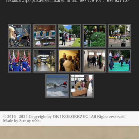
697 770 107
694 021 137
reklama/współpraca/dziennikarze: nr tel.:
:
© 2016 - 2024 Copyright by
OK ! KOŁOBRZEG
| All Rights reserved |
Made by
Strony wNet