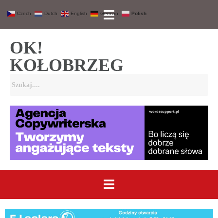
Czech
Dutch
English
German
Polish
OK!
KOŁOBRZEG