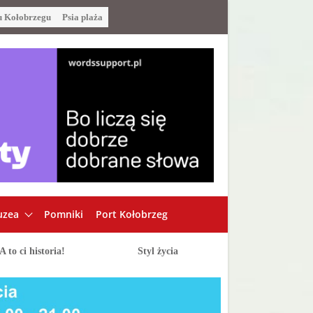
u Kołobrzegu
Psia plaża
zea
Pomniki
Port Kołobrzeg
A to ci historia!
Styl życia