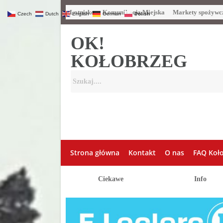
Lotnisko
Komunikacja Miejska
Markety spożywc
Czech
Dutch
English
German
Polish
OK!
KOŁOBRZEG
Strona główna
Kontakt
O nas
FAQ Koł
Ciekawe
Info