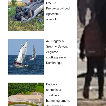
DW163.
Kierowca był pod
wpływem
alkoholu
47. Regaty o
Srebrny Dzwon.
Żeglarze
spotkają się w
Kołobrzegu
Budowa
schroniska
zgodnie z
harmonogramem.