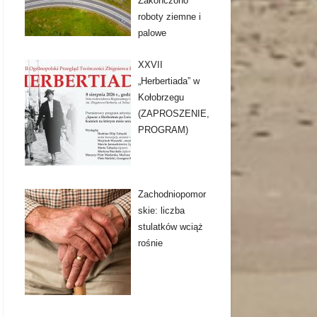
Zakończono
roboty ziemne i
palowe
XXVII
„Herbertiada” w
Kołobrzegu
(ZAPROSZENIE,
PROGRAM)
Zachodniopomor
skie: liczba
stulatków wciąż
rośnie