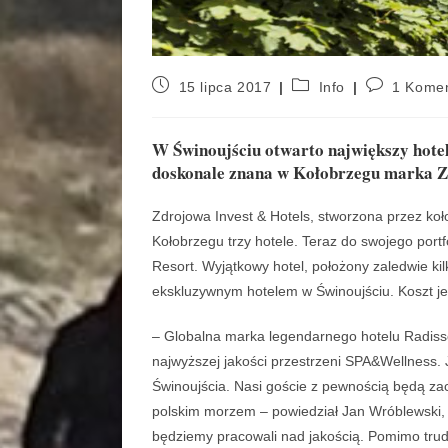
15 lipca 2017
Info
1 Kome
W Świnoujściu otwarto największy hote
doskonale znana w Kołobrzegu marka Zd
Zdrojowa Invest & Hotels, stworzona przez k
Kołobrzegu trzy hotele. Teraz do swojego portf
Resort. Wyjątkowy hotel, położony zaledwie ki
ekskluzywnym hotelem w Świnoujściu. Koszt je
– Globalna marka legendarnego hotelu Radiss
najwyższej jakości przestrzeni SPA&Wellness. 
Świnoujścia. Nasi goście z pewnością będą z
polskim morzem – powiedział Jan Wróblewski, w
będziemy pracowali nad jakością. Pomimo tru