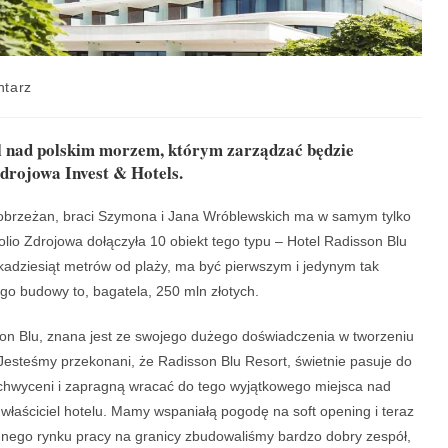
ntarz
l nad polskim morzem, którym zarządzać będzie
rojowa Invest & Hotels.
ołobrzeżan, braci Szymona i Jana Wróblewskich ma w samym tylko
olio Zdrojowa dołączyła 10 obiekt tego typu – Hotel Radisson Blu
lkadziesiąt metrów od plaży, ma być pierwszym i jedynym tak
go budowy to, bagatela, 250 mln złotych.
on Blu, znana jest ze swojego dużego doświadczenia w tworzeniu
Jesteśmy przekonani, że Radisson Blu Resort, świetnie pasuje do
achwyceni i zapragną wracać do tego wyjątkowego miejsca nad
łaściciel hotelu. Mamy wspaniałą pogodę na soft opening i teraz
dnego rynku pracy na granicy zbudowaliśmy bardzo dobry zespół,