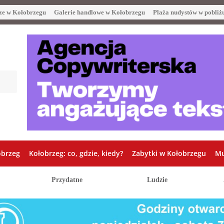
ze w Kołobrzegu
Galerie handlowe w Kołobrzegu
Plaża nudystów w pobliż
obrzeg
Kołobrzeg: co, gdzie, kiedy?
Zabytki w Kołobrzegu
Mu
Przydatne
Ludzie