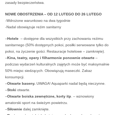
zasady bezpieczeństwa.
NOWE OBOSTRZENIA – OD 12 LUTEGO DO 26 LUTEGO
-Wdrożone warunkowo na dwa tygodnie
-Nadal obowiązuje reżim sanitarny
–
Hotele
– dostępne dla wszystkich przy zachowaniu reżimu
sanitarnego (50% dostępnych pokoi, posiłki serwowane tylko do
pokoi, na życzenie gości. Restauracje hotelowe – zamknięte).
–
Kina, teatry, opery i filharmonie ponownie otwarte
–
podczas wydarzeń kulturalnych zajętych może być maksymalnie
50% miejsc siedzących. Obowiązują maseczki. Zakaz
konsumpcji.
–
Otwarte baseny.
UWAGA! Aquaparki nadal będą nieczynne.
–
Stoki
otwarte.
–
Otwarte boiska zewnętrzne, korty itp
. – wznowiony
amatorski sport na świeżym powietrzu.
–
Siłownie
dalej zamknięte.