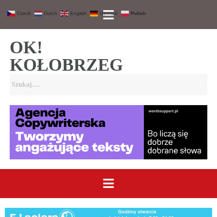
Czech
Dutch
English
German
Polish
OK!
KOŁOBRZEG