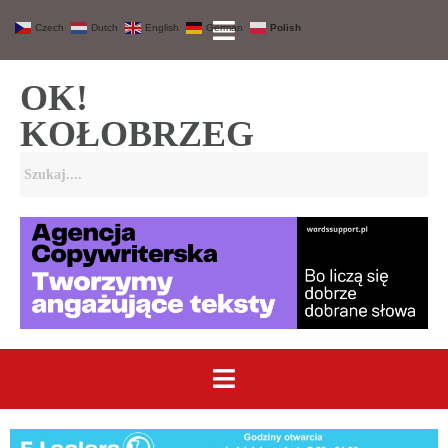
Czech
Dutch
English
German
Polish
OK!
KOŁOBRZEG