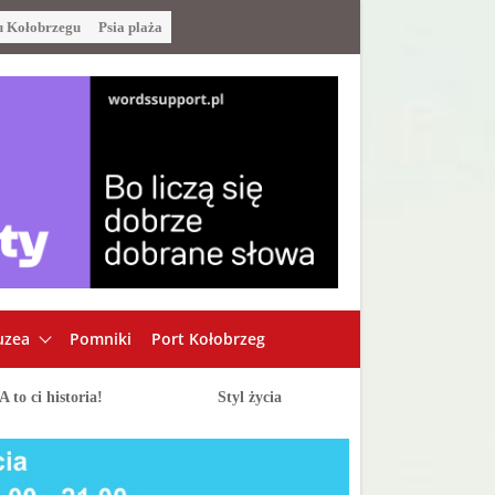
u Kołobrzegu
Psia plaża
zea
Pomniki
Port Kołobrzeg
A to ci historia!
Styl życia