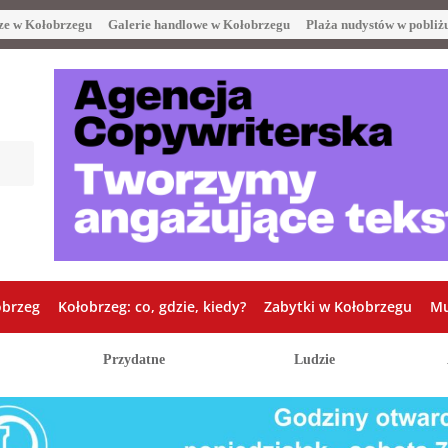
ze w Kołobrzegu
Galerie handlowe w Kołobrzegu
Plaża nudystów w pobliż
obrzeg
Kołobrzeg: co, gdzie, kiedy?
Zabytki w Kołobrzegu
Mu
Przydatne
Ludzie