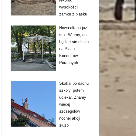
rekordu
wysokości
zamku z piasku
Nowa altana już
stoi. Wiemy, co
będzie się działo
na Placu
Koncertów
Porannych
Skakał po dachu
szkoły, potem
uciekał. Znamy
więcej
szczegółów
nocnej akcji
służb