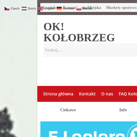
Lotnisko
Komunikacja Miejska
Markety spożywc
Czech
Dutch
English
German
Polish
OK!
KOŁOBRZEG
Strona główna
Kontakt
O nas
FAQ Koł
Ciekawe
Info