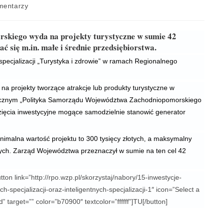
mentarzy
kiego wyda na projekty turystyczne w sumie 42
ać się m.in. małe i średnie przedsiębiorstwa.
pecjalizacji „Turystyka i zdrowie” w ramach Regionalnego
na projekty tworzące atrakcje lub produkty turystyczne w
gicznym „Polityka Samorządu Województwa Zachodniopomorskiego
ęwzięcia inwestycyjne mogące samodzielnie stanowić generator
imalna wartość projektu to 300 tysięcy złotych, a maksymalny
tych. Zarząd Województwa przeznaczył w sumie na ten cel 42
ton link=”http://rpo.wzp.pl/skorzystaj/nabory/15-inwestycje-
-specjalizacji-oraz-inteligentnych-specjalizacji-1″ icon=”Select a
” target=”” color=”b70900″ textcolor=”ffffff”]TU[/button]