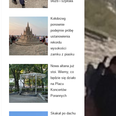
służb i szpitala
Kołobrzeg
ponownie
podejmie próbę
ustanowienia
rekordu
wysokości
zamku z piasku
Nowa altana już
stoi. Wiemy, co
będzie się działo
na Placu
Koncertów
Porannych
Skakał po dachu