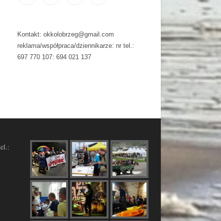
Kontakt: okkolobrzeg@gmail.com
reklama/współpraca/dziennikarze: nr tel.:
697 770 107: 694 021 137
el.: