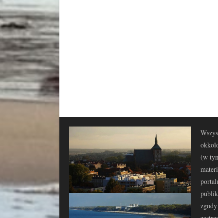
Wszyst
okkolo
(w tym
materi
portal
publi
zgody 
zastrz