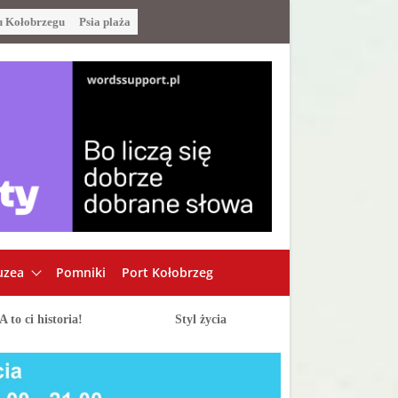
u Kołobrzegu
Psia plaża
zea
Pomniki
Port Kołobrzeg
A to ci historia!
Styl życia