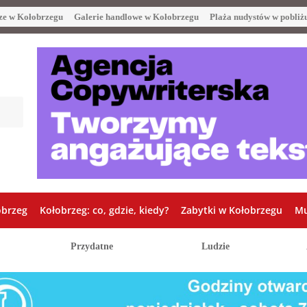
ze w Kołobrzegu
Galerie handlowe w Kołobrzegu
Plaża nudystów w pobliż
obrzeg
Kołobrzeg: co, gdzie, kiedy?
Zabytki w Kołobrzegu
Mu
Przydatne
Ludzie