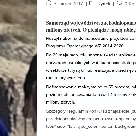
6 marca 2017
Rynek
0 Ko
Samorząd województwa zachodniopomors
miliony złotych. O pieniądze mogą ubieg
Ruszył nabór na dofinansowanie projektów ze s
Programu Operacyjnego WZ 2014-2020.
Do 29 maja tego roku można składać aplikacje 
obszarach określonych w dokumencie strate
w sektorze turystyki” lub realizujące przedsi
ruchu turystycznego.
Dofinansowanie maksymalne to 55 procent, min
poziom dofinansowania to nawet 4 miliony zło
miliony złotych.
Szczegóły i regulamin konkursu znajdziecie [but
przedsiebiorstw-wspierajace-rozwoj-regionalnych
Icon” side=”left” type_color=”button-background