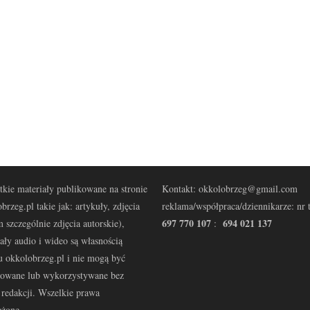
kie materiały publikowane na stronie
Kontakt: okkolobrzeg@gmail.com
brzeg.pl takie jak: artykuły, zdjęcia
reklama/współpraca/dziennikarze: nr t
697 770 107
694 021 137
 szczególnie zdjęcia autorskie),
:
ały audio i wideo są własnością
u okkolobrzeg.pl i nie mogą być
kowane lub wykorzystywane bez
redakcji. Wszelkie prawa
eżone.