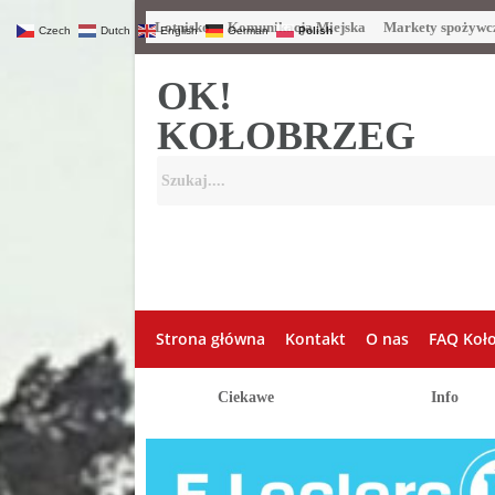
Lotnisko
Komunikacja Miejska
Markety spożywc
Czech
Dutch
English
German
Polish
OK!
KOŁOBRZEG
Strona główna
Kontakt
O nas
FAQ Koł
Ciekawe
Info